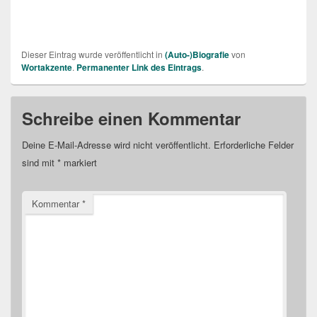
Dieser Eintrag wurde veröffentlicht in
(Auto-)Biografie
von
Wortakzente
.
Permanenter Link des Eintrags
.
Schreibe einen Kommentar
Deine E-Mail-Adresse wird nicht veröffentlicht.
Erforderliche Felder
sind mit
*
markiert
Kommentar
*