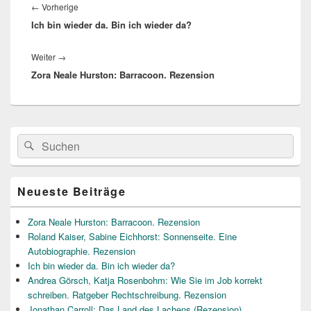
Vorheriger
←
Vorherige
Ich bin wieder da. Bin ich wieder da?
Beitrag:
Nächster
Weiter
→
Zora Neale Hurston: Barracoon. Rezension
Beitrag:
Primärer
Suche
Suchen
Seitenleisten
nach:
Widget-
Bereich
Neueste Beiträge
Zora Neale Hurston: Barracoon. Rezension
Roland Kaiser, Sabine Eichhorst: Sonnenseite. Eine
Autobiographie. Rezension
Ich bin wieder da. Bin ich wieder da?
Andrea Görsch, Katja Rosenbohm: Wie Sie im Job korrekt
schreiben. Ratgeber Rechtschreibung. Rezension
Jonathan Carroll: Das Land des Lachens (Rezension)