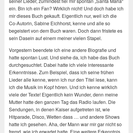
seiner Lieder, zumindest fiel mir spontan „Santa Maria“
ein. Bin ich ein Fan? Wirklich nicht! Und doch habe ich
mir dieses Buch gekauft. Eigentlich nur, weil ich die
Co-Autorin, Sabine Eichhorst, kenne und alle so
begeistert von dem Buch waren. Doch dann fristete es
sein Dasein auf einem meiner vielen Stapel.
Vorgestern beendete ich eine andere Biografie und
hatte spontan Lust. Und siehe da, ich habe das Buch
durchgesuchtet. Dabei hatte ich viele interessante
Erkenntnisse. Zum Beispiel, dass ich seine frühen
Lieder alle kenne, wenn ich nur den Titel lese, kann
ich die Musik im Kopf hören. Und ich kenne wirklich
viele der Texte! Eigentlich kein Wunder, denn meine
Mutter hatte den ganzen Tag das Radio laufen. Die
Sendungen, in denen Kaiser aufgetreten ist, wie
Hitparade, Disco, Wetten dass … und andere Shows
hatte ich gesehen. Aha, der Mann war mir gar nicht so
fremd, wie ich erwartet hatte. Eine weitere Erkenntnis