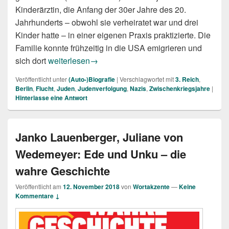
Kinderärztin, die Anfang der 30er Jahre des 20.
Jahrhunderts – obwohl sie verheiratet war und drei
Kinder hatte – in einer eigenen Praxis praktizierte. Die
Familie konnte frühzeitig in die USA emigrieren und
Sabine Hildebrandt: Käthe Beutler (Rezension)
sich dort
weiterlesen
→
Veröffentlicht unter
(Auto-)Biografie
|
Verschlagwortet mit
3. Reich
,
Berlin
,
Flucht
,
Juden
,
Judenverfolgung
,
Nazis
,
Zwischenkriegsjahre
|
Hinterlasse eine Antwort
Janko Lauenberger, Juliane von
Wedemeyer: Ede und Unku – die
wahre Geschichte
Veröffentlicht am
12. November 2018
von
Wortakzente
—
Keine
Kommentare ↓