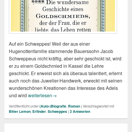
Auf ein Schweppes! Weil der aus einer
Hugenottenfamilie stammende Bauerssohn Jacob
Schweppeus nicht kräftig, aber sehr geschickt ist, wird
er zu einem Goldschmied in Kassel die Lehre
geschickt. Er erweist sich als überaus talentiert, erlernt
auch noch das Juwelier-Handwerk, erweckt mit seinen
wunderschönen Kreationen das Interesse des Adels
Günther Thömmes: Der Limonadenmann
und wird
weiterlesen
→
Veröffentlicht unter
(Auto-)Biografie
,
Roman
|
Verschlagwortet mit
Bitter Lemon
,
Erfinder
,
Schweppes
|
2
Antworten