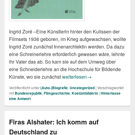
Ingrid Zoré –Eine Künstlerin hinter den Kulissen der
Filmsets 1936 geboren, im Krieg aufgewachsen, wollte
Ingrid Zoré zunächst Innenarchtektin werden. Da dazu
eine Schreinerlehre erforderlich gewesen wäre, lehnte
ihr Vater das ab. So kam sie auf dem Umweg über
eine Schneiderlehre an die Hochschule für Bildende
Birgid Hanke: „Es muss stimmen“ 
Künste, wo sie zunächst
weiterlesen
→
Veröffentlicht unter
(Auto-)Biografie
,
Uncategorized
|
Verschlagwortet
mit
Bundesrepublik
,
Filmgeschichte
,
Kostümbilderin
|
Hinterlasse
eine Antwort
Firas Alshater: Ich komm auf
Deutschland zu