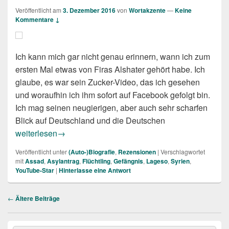
Veröffentlicht am
3. Dezember 2016
von
Wortakzente
—
Keine
Kommentare ↓
Ich kann mich gar nicht genau erinnern, wann ich zum
ersten Mal etwas von Firas Alshater gehört habe. Ich
glaube, es war sein Zucker-Video, das ich gesehen
und woraufhin ich ihm sofort auf Facebook gefolgt bin.
Ich mag seinen neugierigen, aber auch sehr scharfen
Blick auf Deutschland und die Deutschen
Firas Alshater: Ich komm auf Deutschland zu
weiterlesen
→
Veröffentlicht unter
(Auto-)Biografie
,
Rezensionen
|
Verschlagwortet
mit
Assad
,
Asylantrag
,
Flüchtling
,
Gefängnis
,
Lageso
,
Syrien
,
YouTube-Star
|
Hinterlasse eine Antwort
Beitragsnavigation
←
Ältere Beiträge
Primärer