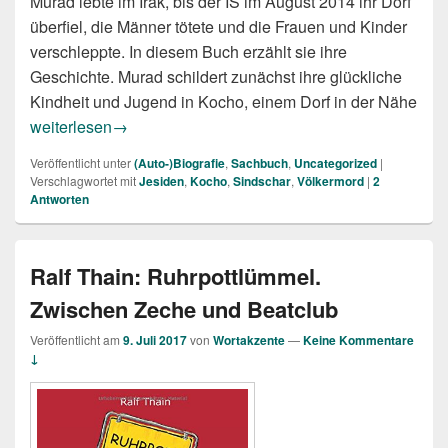
Murad lebte im Irak, bis der IS im August 2014 ihr Dorf
überfiel, die Männer tötete und die Frauen und Kinder
verschleppte. In diesem Buch erzählt sie ihre
Geschichte. Murad schildert zunächst ihre glückliche
Kindheit und Jugend in Kocho, einem Dorf in der Nähe
Nadia Murad: Ich bin eure Stimme
weiterlesen
→
Veröffentlicht unter
(Auto-)Biografie
,
Sachbuch
,
Uncategorized
|
Verschlagwortet mit
Jesiden
,
Kocho
,
Sindschar
,
Völkermord
|
2
Antworten
Ralf Thain: Ruhrpottlümmel.
Zwischen Zeche und Beatclub
Veröffentlicht am
9. Juli 2017
von
Wortakzente
—
Keine Kommentare
↓