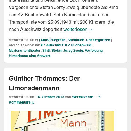
Vorgeschichte Stefan Jerzy Zweig überlebte als Kind
das KZ Buchenwald. Sein Name stand auf einer
Transportliste vom 25.09.1943 mit 200 Kindern, die
Annette Leo: Das Kind auf der Li
nach Auschwitz deportiert
weiterlesen
→
Veröffentlicht unter
(Auto-)Biografie
,
Sachbuch
,
Uncategorized
|
Verschlagwortet mit
KZ Auschwitz
,
KZ Buchenwald
,
Marionettentheater
,
Sinti
,
Stefan Jerzy Zweig
,
Verfolgung
|
Hinterlasse eine Antwort
Günther Thömmes: Der
Limonadenmann
Veröffentlicht am
16. Oktober 2018
von
Wortakzente
—
2
Kommentare ↓