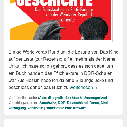
Einige Worte vorab Rund um die Lesung von Das Kind
auf der Liste (zur Rezension) fiel mehrmals der Name
Unku. Ich hatte schon gehört, dass es sich dabei um
ein Buch handelt, das Pflichlektüre in DDR-Schulen
war. Als Hessin habe ich da eine Bildungslücke und
Janko Lauenberger, Juliane
beschloss daher, das Buch zu
weiterlesen
→
Veröffentlicht unter
(Auto-)Biografie
,
Sachbuch
,
Uncategorized
|
Verschlagwortet mit
Auschwitz
,
DDR
,
Deutschland
,
Roma
,
Sinti
,
Verfolgung
,
Vorurteile
|
Hinterlasse eine Antwort