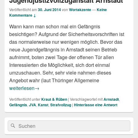
Veröffentlicht am
30. Juni 2014
von
Wortakzente
—
Keine
Kommentare ↓
Wann kann man schon mal ein Gefängnis
besichtigen? Aufgrund der Sicherheitsvorschriften ist
das normalerweise nur wenigen möglich. Bevor das
neue Jugendgefängnis in Arnstadt seinen Betrieb
aufnimmt, boten zwei Tage der offenen Tür allen
Interessierten die Möglichkeit, sich dort einmal
umzuschauen. Sehr, sehr viele nahmen dieses
Angebot wahr (laut Thüringer Allgemeine
Zu Besuch im Gefängnis. Besichtigung der neuen Jugendjus
weiterlesen
→
Veröffentlicht unter
Kraut & Rüben
|
Verschlagwortet mit
Arnstadt
,
Gefängnis
,
JVA
,
Kanst
,
Strafvollzug
|
Hinterlasse eine Antwort
Primärer
Suche
Suchen
Seitenleisten
nach:
Widget-
Bereich