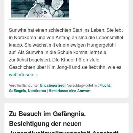
Sunwha hat einen schlechten Start ins Leben. Sie lebt
in Nordkorea und von Anfang an sind die Lebensmittel
knapp. Sie wächst mit einem ewigen Hungergefühl
auf. Als Sunwha in die Schule kommt, lernt sie
zunächst begeistert. Die Kinder hören viele
Geschichten über Kim Jong-Il und sie liebt ihn, wie es
Lucia Jang: Ich bat den Himmel um ein Leben
weiterlesen
→
Veröffentlicht unter
Uncategorized
|
Verschlagwortet mit
Flucht
,
Gefängnis
,
Nordkorea
|
Hinterlasse eine Antwort
Zu Besuch im Gefängnis.
Besichtigung der neuen
Jugendjustizvollzuganstalt Arnstadt