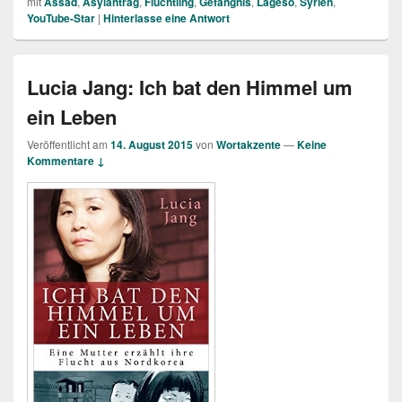
mit
Assad
,
Asylantrag
,
Flüchtling
,
Gefängnis
,
Lageso
,
Syrien
,
YouTube-Star
|
Hinterlasse eine Antwort
Lucia Jang: Ich bat den Himmel um
ein Leben
Veröffentlicht am
14. August 2015
von
Wortakzente
—
Keine
Kommentare ↓