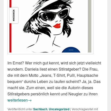
Im Ernst? Wer mich gut kennt, wird sich jetzt vielleicht
wundern. Daniela liest einen Stilratgeber? Die Frau,
die mit dem Motto „Jeans, T-Shirt, Pulli, Hauptsache
bequem“ durchs Leben zu laufen scheint? Ja, ja. Das
macht sie. Zum einen, weil sie die Autorin dieses
Stilratgebers persönlich kennt und Neugier zu ihren
Susanne Ackstaller: Die beste Zeit für guten Stil
weiterlesen
→
Veröffentlicht unter
Sachbuch
,
Uncategorized
|
Verschlagwortet mit