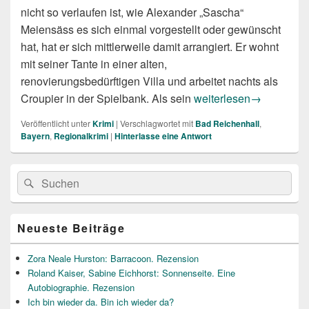
nicht so verlaufen ist, wie Alexander „Sascha“
Meiensäss es sich einmal vorgestellt oder gewünscht
hat, hat er sich mittlerweile damit arrangiert. Er wohnt
mit seiner Tante in einer alten,
renovierungsbedürftigen Villa und arbeitet nachts als
Lisa Graf-Riemann: Kur
Croupier in der Spielbank. Als sein
weiterlesen
→
Veröffentlicht unter
Krimi
|
Verschlagwortet mit
Bad Reichenhall
,
Bayern
,
Regionalkrimi
|
Hinterlasse eine Antwort
Primärer
Suche
Suchen
Seitenleisten
nach:
Widget-
Bereich
Neueste Beiträge
Zora Neale Hurston: Barracoon. Rezension
Roland Kaiser, Sabine Eichhorst: Sonnenseite. Eine
Autobiographie. Rezension
Ich bin wieder da. Bin ich wieder da?