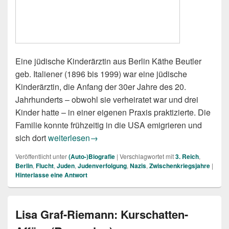
Eine jüdische Kinderärztin aus Berlin Käthe Beutler
geb. Italiener (1896 bis 1999) war eine jüdische
Kinderärztin, die Anfang der 30er Jahre des 20.
Jahrhunderts – obwohl sie verheiratet war und drei
Kinder hatte – in einer eigenen Praxis praktizierte. Die
Familie konnte frühzeitig in die USA emigrieren und
Sabine Hildebrandt: Käthe Beutler (Rezension)
sich dort
weiterlesen
→
Veröffentlicht unter
(Auto-)Biografie
|
Verschlagwortet mit
3. Reich
,
Berlin
,
Flucht
,
Juden
,
Judenverfolgung
,
Nazis
,
Zwischenkriegsjahre
|
Hinterlasse eine Antwort
Lisa Graf-Riemann: Kurschatten-