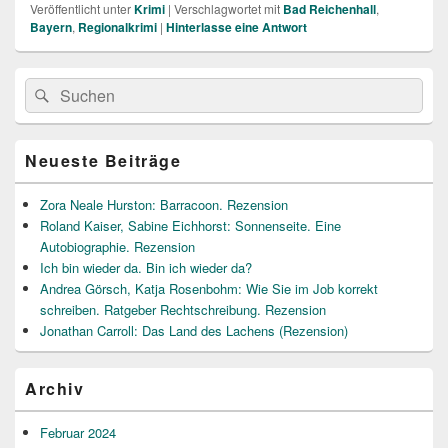
Veröffentlicht unter
Krimi
|
Verschlagwortet mit
Bad Reichenhall
,
Bayern
,
Regionalkrimi
|
Hinterlasse eine Antwort
Primärer
Suche
Suchen
Seitenleisten
nach:
Widget-
Bereich
Neueste Beiträge
Zora Neale Hurston: Barracoon. Rezension
Roland Kaiser, Sabine Eichhorst: Sonnenseite. Eine
Autobiographie. Rezension
Ich bin wieder da. Bin ich wieder da?
Andrea Görsch, Katja Rosenbohm: Wie Sie im Job korrekt
schreiben. Ratgeber Rechtschreibung. Rezension
Jonathan Carroll: Das Land des Lachens (Rezension)
Archiv
Februar 2024