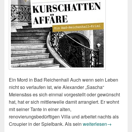
Ein Mord in Bad Reichenhall Auch wenn sein Leben
nicht so verlaufen ist, wie Alexander „Sascha“
Meiensäss es sich einmal vorgestellt oder gewünscht
hat, hat er sich mittlerweile damit arrangiert. Er wohnt
mit seiner Tante in einer alten,
renovierungsbedürftigen Villa und arbeitet nachts als
Lisa Graf-Riemann: Kur
Croupier in der Spielbank. Als sein
weiterlesen
→