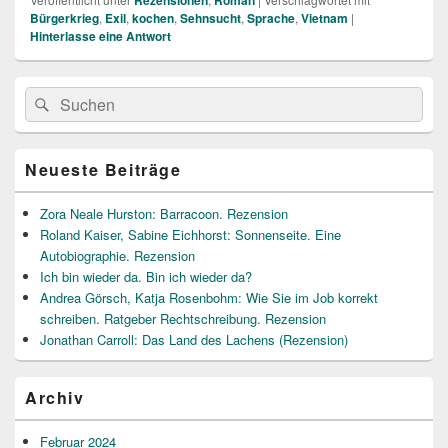
Rezensionen
Roman
Bürgerkrieg
,
Exil
,
kochen
,
Sehnsucht
,
Sprache
,
Vietnam
|
Hinterlasse eine Antwort
Primärer
Suche
Suchen
Seitenleisten
nach:
Widget-
Bereich
Neueste Beiträge
Zora Neale Hurston: Barracoon. Rezension
Roland Kaiser, Sabine Eichhorst: Sonnenseite. Eine
Autobiographie. Rezension
Ich bin wieder da. Bin ich wieder da?
Andrea Görsch, Katja Rosenbohm: Wie Sie im Job korrekt
schreiben. Ratgeber Rechtschreibung. Rezension
Jonathan Carroll: Das Land des Lachens (Rezension)
Archiv
Februar 2024