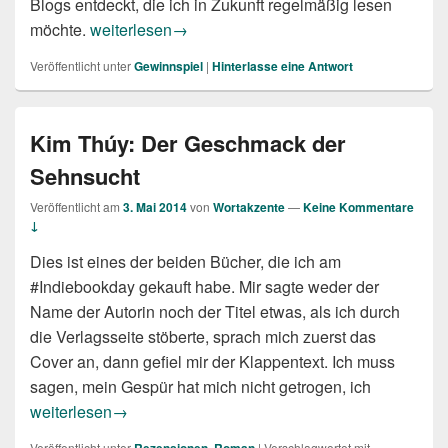
Blogs entdeckt, die ich in Zukunft regelmäßig lesen
Hurra, ich habe gewonnen!
möchte.
weiterlesen
→
Veröffentlicht unter
Gewinnspiel
|
Hinterlasse eine Antwort
Kim Thúy: Der Geschmack der
Sehnsucht
Veröffentlicht am
3. Mai 2014
von
Wortakzente
—
Keine Kommentare
↓
Dies ist eines der beiden Bücher, die ich am
#Indiebookday gekauft habe. Mir sagte weder der
Name der Autorin noch der Titel etwas, als ich durch
die Verlagsseite stöberte, sprach mich zuerst das
Cover an, dann gefiel mir der Klappentext. Ich muss
sagen, mein Gespür hat mich nicht getrogen, ich
Kim Thúy: Der Geschmack der Sehnsucht
weiterlesen
→
Veröffentlicht unter
,
|
Verschlagwortet mit