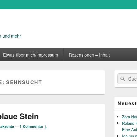
n und mehr
Etwas über mich/Impressum
Rezensionen – Inhalt
Primärer
Suche
Suc
Seitenleisten
E:
SEHNSUCHT
nach:
Widget-
Bereich
Neuest
laue Stein
Zora Ne
Roland K
takzente
—
1 Kommentar ↓
Eine Au
Ich bin 