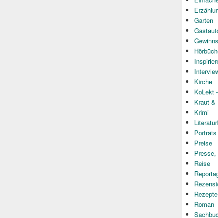
Erzählu
Garten
Gastaut
Gewinns
Hörbüch
Inspirie
Intervie
Kirche
KoLekt –
Kraut &
Krimi
Literatur
Porträts
Preise
Presse,
Reise
Reporta
Rezensi
Rezepte
Roman
Sachbu