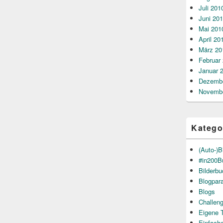
Juli 201
Juni 20
Mai 201
April 20
März 20
Februar
Januar 
Dezembe
Novembe
Katego
(Auto-)B
#in200B
Bilderb
Blogpar
Blogs
Challen
Eigene 
Einfach