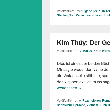
Veröffentlicht unter
Eigene Texte
,
Reze
Sterben
,
Tod
,
Verlust
,
vermissen
|
Hin
Kim Thúy: Der G
Veröffentlicht am
3. Mai 2014
von
Worta
Dies ist eines der beiden Büc
Mir sagte weder der Name der A
die Verlagsseite stöberte, spr
der Klappentext. Ich muss sag
Kim Thúy: Der Geschmack der
weiterlesen
→
Veröffentlicht unter
Rezensionen
,
Rom
Sehnsucht
,
Sprache
,
Vietnam
|
Hinter