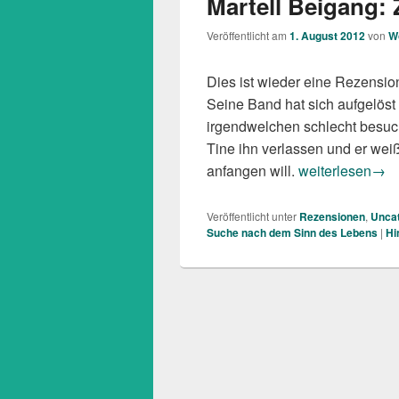
Martell Beigang:
Veröffentlicht am
1. August 2012
von
W
Dies ist wieder eine Rezension
Seine Band hat sich aufgelöst u
irgendwelchen schlecht besuc
Tine ihn verlassen und er weiß
Martell Beigang
anfangen will.
weiterlesen
→
Veröffentlicht unter
Rezensionen
,
Uncat
Suche nach dem Sinn des Lebens
|
Hi