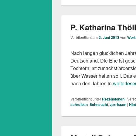
P. Katharina Thöl
Veröffentlicht am
2. Juni 2013
von
Wort
Nach langen glücklichen Jahre
Deutschland. Die Ehe ist gesche
Töchtern, ist zunächst arbeits
über Wasser halten soll. Das 
P. Kathari
nach den Jahren in
weiterlese
Veröffentlicht unter
Rezensionen
|
Versc
schreiben
,
Sehnsucht
,
zerrissen
|
Hin