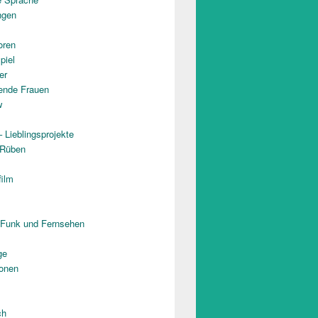
ngen
oren
piel
er
rende Frauen
w
 Lieblingsprojekte
 Rüben
film
 Funk und Fernsehen
ge
onen
ch