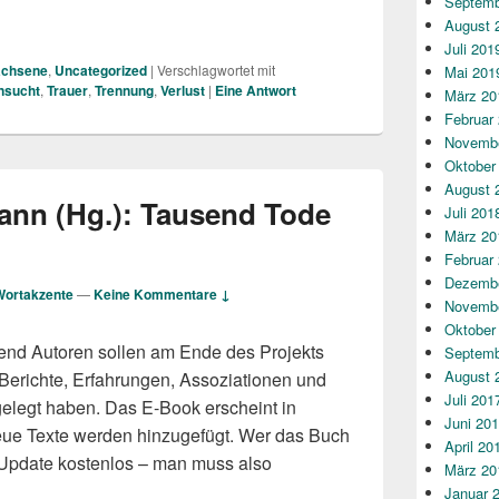
Septemb
aue Stein
August 
Juli 201
achsene
,
Uncategorized
|
Verschlagwortet mit
Mai 201
nsucht
,
Trauer
,
Trennung
,
Verlust
|
Eine
Antwort
März 20
Februar
Novembe
Oktober
August 
ann (Hg.): Tausend Tode
Juli 201
März 20
Februar
Dezembe
Wortakzente
—
Keine Kommentare ↓
Novembe
Oktober
end Autoren sollen am Ende des Projekts
Septemb
August 
Berichte, Erfahrungen, Assoziationen und
Juli 201
gelegt haben. Das E-Book erscheint in
Juni 20
ue Texte werden hinzugefügt. Wer das Buch
April 20
s Update kostenlos – man muss also
März 20
ausend Tode schreiben 2/4
Januar 