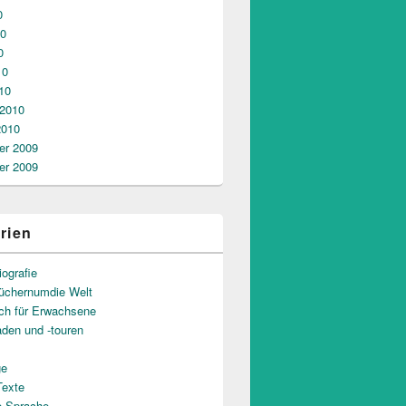
0
10
0
10
10
 2010
2010
r 2009
r 2009
rien
iografie
üchernumdie Welt
uch für Erwachsene
aden und -touren
ge
Texte
e Sprache