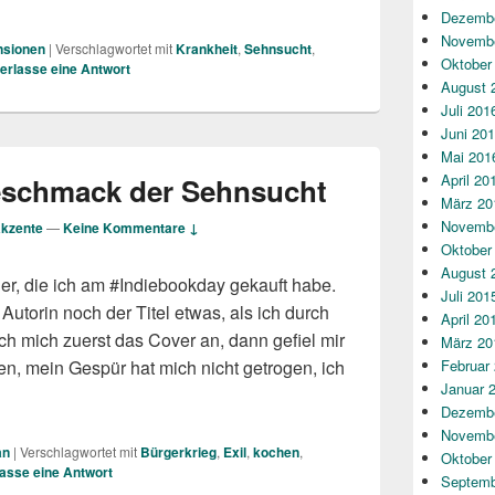
Dezembe
Novembe
nsionen
|
Verschlagwortet mit
Krankheit
,
Sehnsucht
,
Oktober
terlasse eine Antwort
August 
Juli 201
Juni 20
Mai 201
April 20
eschmack der Sehnsucht
März 20
Novembe
kzente
—
Keine Kommentare ↓
Oktober
August 
her, die ich am #Indiebookday gekauft habe.
Juli 201
utorin noch der Titel etwas, als ich durch
April 20
ach mich zuerst das Cover an, dann gefiel mir
März 20
Februar
en, mein Gespür hat mich nicht getrogen, ich
Januar 
 Sehnsucht
Dezembe
Novembe
an
|
Verschlagwortet mit
Bürgerkrieg
,
Exil
,
kochen
,
Oktober
lasse eine Antwort
Septemb