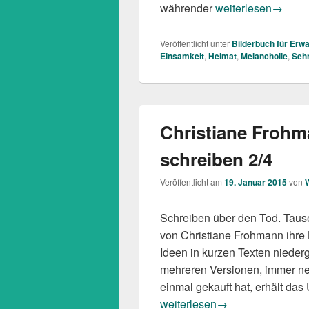
Jimmy Liao: Der bl
währender
weiterlesen
→
Veröffentlicht unter
Bilderbuch für Erw
Einsamkeit
,
Heimat
,
Melancholie
,
Seh
Christiane Frohm
schreiben 2/4
Veröffentlicht am
19. Januar 2015
von
Schreiben über den Tod. Taus
von Christiane Frohmann ihre 
Ideen in kurzen Texten nieder
mehreren Versionen, immer ne
einmal gekauft hat, erhält da
Christiane Frohmann (Hg.): T
weiterlesen
→