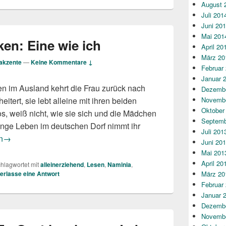
August 
Juli 201
Juni 20
Mai 201
ken: Eine wie ich
April 20
März 20
akzente
—
Keine Kommentare ↓
Februar
Januar 
n im Ausland kehrt die Frau zurück nach
Dezembe
Novembe
itert, sie lebt alleine mit ihren beiden
Oktober
los, weiß nicht, wie sie sich und die Mädchen
Septemb
enge Leben im deutschen Dorf nimmt ihr
Juli 201
na Thölken: Eine wie ich
n
→
Juni 20
Mai 201
April 20
hlagwortet mit
alleinerziehend
,
Lesen
,
Naminia
,
März 20
terlasse eine Antwort
Februar
Januar 
Dezembe
Novembe