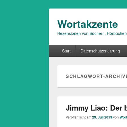
Wortakzente
Rezensionen von Büchern, Hörbücher
Primäres
Start
Datenschutzerklärung
Menü
SCHLAGWORT-ARCHIV
Jimmy Liao: Der b
Veröffentlicht am
29. Juli 2019
von
Wor