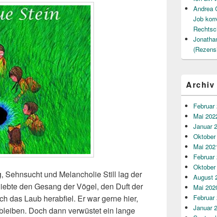
Andrea 
Job korr
Rechtsc
Jonatha
(Rezens
Archiv
Februar
Mai 202
Januar 
Oktober
Mai 202
Februar
Oktober
 Sehnsucht und Melancholie Still lag der
August 
 liebte den Gesang der Vögel, den Duft der
Mai 202
Februar
h das Laub herabfiel. Er war gerne hier,
Januar 
 bleiben. Doch dann verwüstet ein lange