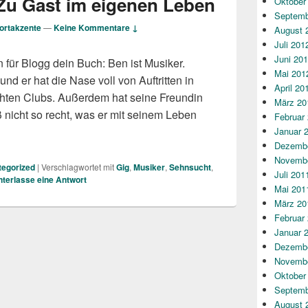
 Zu Gast im eigenen Leben
Oktober
Septemb
ortakzente
—
Keine Kommentare ↓
August 
Juli 201
Juni 20
 für Blogg dein Buch: Ben ist Musiker.
Mai 201
nd er hat die Nase voll von Auftritten in
April 20
hten Clubs. Außerdem hat seine Freundin
März 20
 nicht so recht, was er mit seinem Leben
Februar
: Zu Gast im eigenen Leben
Januar 
Dezembe
Novembe
egorized
|
Verschlagwortet mit
Gig
,
Musiker
,
Sehnsucht
,
Juli 201
nterlasse eine Antwort
Mai 201
März 20
Februar
Januar 
Dezembe
Novembe
Oktober
Septemb
August 