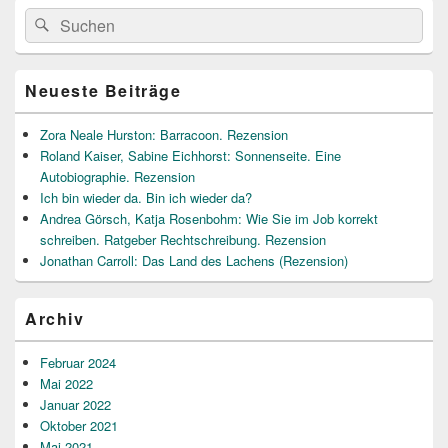
Primärer
Suche
Suchen
Seitenleisten
nach:
Widget-
Bereich
Neueste Beiträge
Zora Neale Hurston: Barracoon. Rezension
Roland Kaiser, Sabine Eichhorst: Sonnenseite. Eine
Autobiographie. Rezension
Ich bin wieder da. Bin ich wieder da?
Andrea Görsch, Katja Rosenbohm: Wie Sie im Job korrekt
schreiben. Ratgeber Rechtschreibung. Rezension
Jonathan Carroll: Das Land des Lachens (Rezension)
Archiv
Februar 2024
Mai 2022
Januar 2022
Oktober 2021
Mai 2021