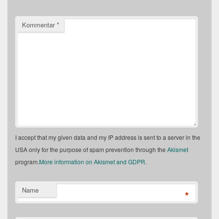
Kommentar
*
I accept that my given data and my IP address is sent to a server in the
USA only for the purpose of spam prevention through the
Akismet
program.
More information on Akismet and GDPR
.
Name
*