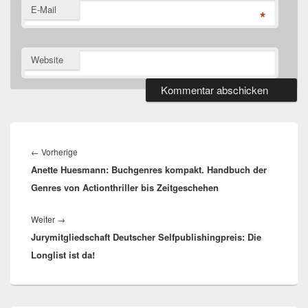
E-Mail
*
Website
Beitragsnavigation
Vorheriger
←
Vorherige
Anette Huesmann: Buchgenres kompakt. Handbuch der
Beitrag:
Genres von Actionthriller bis Zeitgeschehen
Nächster
Weiter
→
Jurymitgliedschaft Deutscher Selfpublishingpreis: Die
Beitrag:
Longlist ist da!