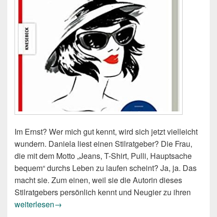
Im Ernst? Wer mich gut kennt, wird sich jetzt vielleicht
wundern. Daniela liest einen Stilratgeber? Die Frau,
die mit dem Motto „Jeans, T-Shirt, Pulli, Hauptsache
bequem“ durchs Leben zu laufen scheint? Ja, ja. Das
macht sie. Zum einen, weil sie die Autorin dieses
Stilratgebers persönlich kennt und Neugier zu ihren
Susanne Ackstaller: Die beste Zeit für guten Stil
weiterlesen
→