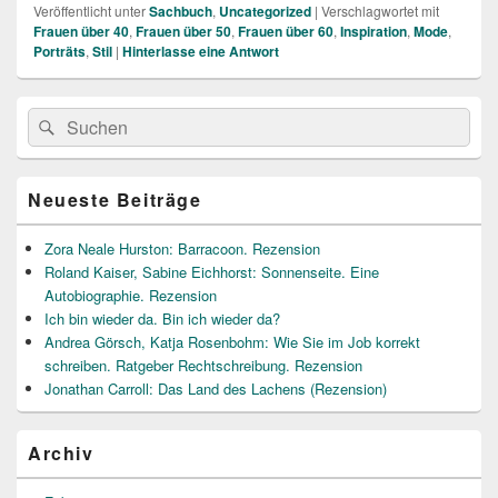
Veröffentlicht unter
Sachbuch
,
Uncategorized
|
Verschlagwortet mit
Frauen über 40
,
Frauen über 50
,
Frauen über 60
,
Inspiration
,
Mode
,
Porträts
,
Stil
|
Hinterlasse eine Antwort
Primärer
Suche
Suchen
Seitenleisten
nach:
Widget-
Bereich
Neueste Beiträge
Zora Neale Hurston: Barracoon. Rezension
Roland Kaiser, Sabine Eichhorst: Sonnenseite. Eine
Autobiographie. Rezension
Ich bin wieder da. Bin ich wieder da?
Andrea Görsch, Katja Rosenbohm: Wie Sie im Job korrekt
schreiben. Ratgeber Rechtschreibung. Rezension
Jonathan Carroll: Das Land des Lachens (Rezension)
Archiv