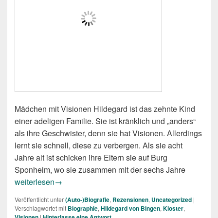
Mädchen mit Visionen Hildegard ist das zehnte Kind
einer adeligen Familie. Sie ist kränklich und „anders“
als ihre Geschwister, denn sie hat Visionen. Allerdings
lernt sie schnell, diese zu verbergen. Als sie acht
Jahre alt ist schicken ihre Eltern sie auf Burg
Sponheim, wo sie zusammen mit der sechs Jahre
Rezension: Heike Koschyk – Hildegard von Bingen. Ein Le
weiterlesen
→
Veröffentlicht unter
(Auto-)Biografie
,
Rezensionen
,
Uncategorized
|
Verschlagwortet mit
Biographie
,
Hildegard von Bingen
,
Kloster
,
Visionen
|
Hinterlasse eine Antwort