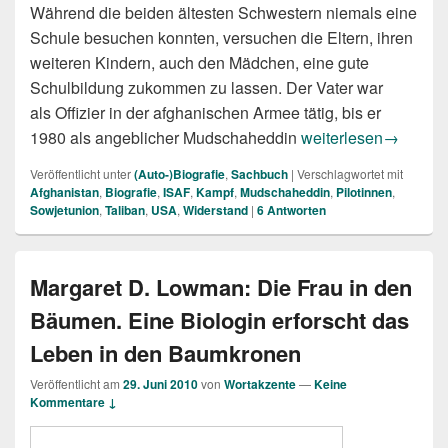
Während die beiden ältesten Schwestern niemals eine
Schule besuchen konnten, versuchen die Eltern, ihren
weiteren Kindern, auch den Mädchen, eine gute
Schulbildung zukommen zu lassen. Der Vater war
als Offizier in der afghanischen Armee tätig, bis er
Latifa Nabizada: „Gr
1980 als angeblicher Mudschaheddin
weiterlesen
→
Veröffentlicht unter
(Auto-)Biografie
,
Sachbuch
|
Verschlagwortet mit
Afghanistan
,
Biografie
,
ISAF
,
Kampf
,
Mudschaheddin
,
Pilotinnen
,
Sowjetunion
,
Taliban
,
USA
,
Widerstand
|
6
Antworten
Margaret D. Lowman: Die Frau in den
Bäumen. Eine Biologin erforscht das
Leben in den Baumkronen
Veröffentlicht am
29. Juni 2010
von
Wortakzente
—
Keine
Kommentare ↓