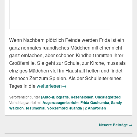
Wenn Nachbarn plötzlich Feinde werden Frida ist ein
ganz normales ruandisches Mädchen mit einer nicht
ganz einfachen, aber schönen Kindheit inmitten ihrer
Großfamilie. Sie geht zur Schule, zur Kirche, muss als
einziges Mädchen viel im Haushalt helfen und findet
dennoch Zeit zum Spielen. Als der Schulleiter eines
Frida: Vom Tod zum Leben. Die Geschichte ei
Tages in die
weiterlesen
→
Veröffentlicht unter
(Auto-)Biografie
,
Rezensionen
,
Uncategorized
|
Verschlagwortet mit
Augenzeugenbericht
,
Frida Gashumba
,
Sandy
Waldron
,
Testimonial
,
Völkermord Ruanda
|
2
Antworten
Beitragsnavigation
Neuere Beiträge
→