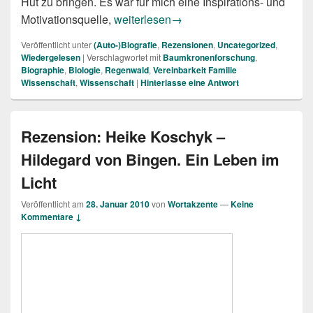
Hut zu bringen. Es war für mich eine Inspirations- und
Margaret D. Lowman: Die Frau in den B
Motivationsquelle,
weiterlesen
→
Veröffentlicht unter
(Auto-)Biografie
,
Rezensionen
,
Uncategorized
,
Wiedergelesen
|
Verschlagwortet mit
Baumkronenforschung
,
Biographie
,
Biologie
,
Regenwald
,
Vereinbarkeit Familie
Wissenschaft
,
Wissenschaft
|
Hinterlasse eine Antwort
Rezension: Heike Koschyk –
Hildegard von Bingen. Ein Leben im
Licht
Veröffentlicht am
28. Januar 2010
von
Wortakzente
—
Keine
Kommentare ↓