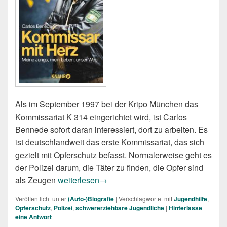
Als im September 1997 bei der Kripo München das
Kommissariat K 314 eingerichtet wird, ist Carlos
Bennede sofort daran interessiert, dort zu arbeiten. Es
ist deutschlandweit das erste Kommissariat, das sich
gezielt mit Opferschutz befasst. Normalerweise geht es
der Polizei darum, die Täter zu finden, die Opfer sind
Carlos Benede: Kommissar mit Herz
als Zeugen
weiterlesen
→
Veröffentlicht unter
(Auto-)Biografie
|
Verschlagwortet mit
Jugendhilfe
,
Opferschutz
,
Polizei
,
schwererziehbare Jugendliche
|
Hinterlasse
eine Antwort