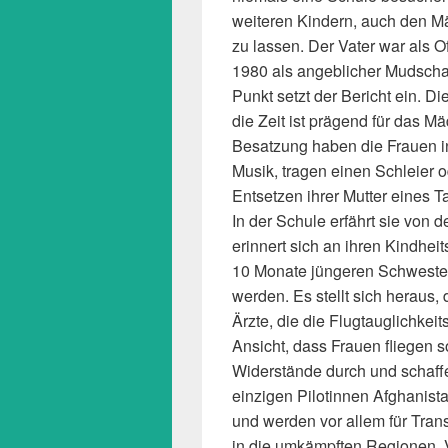
weiteren Kindern, auch den 
zu lassen. Der Vater war als Of
1980 als angeblicher Mudschah
Punkt setzt der Bericht ein. Di
die Zeit ist prägend für das 
Besatzung haben die Frauen in
Musik, tragen einen Schleier o
Entsetzen ihrer Mutter eines 
In der Schule erfährt sie von 
erinnert sich an ihren Kindhei
10 Monate jüngeren Schwester 
werden. Es stellt sich heraus, 
Ärzte, die die Flugtauglichke
Ansicht, dass Frauen fliegen s
Widerstände durch und schaffe
einzigen Pilotinnen Afghanist
und werden vor allem für Tran
in die umkämpften Regionen, V