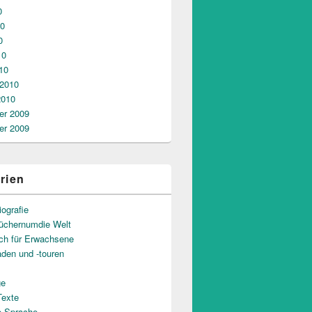
0
10
0
10
10
 2010
2010
r 2009
r 2009
rien
iografie
üchernumdie Welt
uch für Erwachsene
aden und -touren
ge
Texte
e Sprache