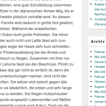
Andrea 
Mädchen, eine gute Schulbildung zukommen
Job korr
fizier in der afghanischen Armee tätig, bis er
Rechtsc
eddin plötzlich verhaftet wird. An diesem
Jonatha
e Familie wird dadurch in große Not gestürzt,
(Rezens
Mädchen. Während der sowjetischen
 Kabul recht große Freiheiten. Sie hören
der auch nicht und Latifa lässt sich zum
Archiv
Tages sogar die Haare sehr kurz schneiden.
der Pilotenausbildung bei der Armee und
Februar
Mai 202
tstraum zu fliegen. Zusammen mit ihrer nur
Januar 
Lailuma fasst sie den Beschluss, Pilotin zu
Oktober
dass das gar nicht so einfach ist, denn die
Mai 202
itsuntersuchungen machen, sind nicht der
Februar
ollten. Sie setzen sich jedoch gegen alle
Oktober
August 
n es tatsächlich, die ersten und sehr lange
Mai 202
ans zu werden. Sie fliegen Hubschrauber
Februar
sporte eingesetzt: Lebensmittel und Waffen
Januar 
erletzte zurück nach Kabul. Doch als die