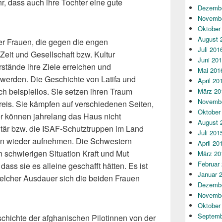
r, dass auch ihre Tochter eine gute
Dezembe
Novembe
Oktober
August 
r Frauen, die gegen die engen
Juli 201
Zeit und Gesellschaft bzw. Kultur
Juni 20
stände ihre Ziele erreichen und
Mai 201
 werden. Die Geschichte von Latifa und
April 20
ch beispiellos. Sie setzen ihren Traum
März 20
Novembe
eis. Sie kämpfen auf verschiedenen Seiten,
Oktober
r können jahrelang das Haus nicht
August 
litär bzw. die ISAF-Schutztruppen im Land
Juli 201
ben wieder aufnehmen. Die Schwestern
April 20
n schwierigen Situation Kraft und Mut
März 20
Februar
dass sie es alleine geschafft hätten. Es ist
Januar 
elcher Ausdauer sich die beiden Frauen
Dezembe
Novembe
Oktober
Septemb
chichte der afghanischen Pilotinnen von der