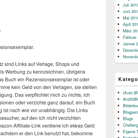
Juli 201
Juni 20
Mai 201
April 20
n
März 20
Februar
Januar 
nsionsexemplar.
Dezembe
Novembe
z sind Links auf Verlage, Shops und
) als Werbung zu kennzeichnen, übrigens
Katego
s Buch ein Rezensionsexemplar ist oder
omme kein Geld von den Verlagen, sie stellen
(Auto-)B
ügung. Das verpflichtet mich zu nichts, ich
#in200B
sionen oder verzichte ganz darauf, ein Buch
Bilderb
 ist nach wie vor unabhängig. Die Links
Blogpar
besucher, auf den ich nicht verzichten
Blogs
Challen
azon-Affiliate-Link verdiene ich etwas Geld
Eigene 
, nachdem er den Link benutzt hat, bekomme
Einfach