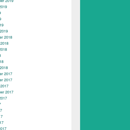
er 2019
2019
9
9
19
 2019
r 2018
 2018
2018
8
18
 2018
r 2017
r 2017
 2017
er 2017
2017
7
17
17
17
2017