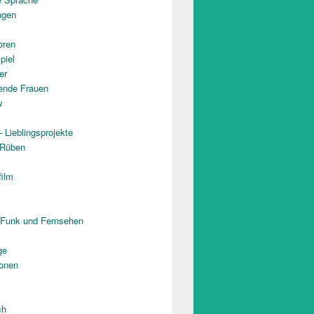
ngen
oren
piel
er
rende Frauen
w
 Lieblingsprojekte
 Rüben
film
 Funk und Fernsehen
ge
onen
ch