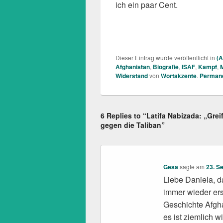
ich ein paar Cent.
Dieser Eintrag wurde veröffentlicht in
(A
Afghanistan
,
Biografie
,
ISAF
,
Kampf
,
Widerstand
von
Wortakzente
.
Permane
6 Replies to “Latifa Nabizada: „Gre
gegen die Taliban”
Gesa
sagte am
23. S
Liebe Daniela, d
immer wieder ers
Geschichte Afgha
es ist ziemlich w