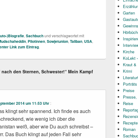
Erzählu
Garten
Gastaut
Gewinns
Hörbüch
uto-)Biografie
,
Sachbuch
und verschlagwortet mit
Inspirie
Mudschaheddin
,
Pilotinnen
,
Sowjetunion
,
Taliban
,
USA
,
Intervie
nter Link zum Eintrag
.
Kirche
KoLekt –
Kraut &
Krimi
if nach den Sternen, Schwester!“ Mein Kampf
Literatur
Porträts
Preise
Presse,
Reise
eptember 2014 um 11:53 Uhr
:
Reporta
as klingt sehr spannend. Ich finde es auch
Rezensi
chreckend, wie wenig ich über die
Rezepte
nistan weiß, aber wie Du auch schreibst –
Roman
irr. Das Buch klingt auf jeden Fall sehr
Sachbu