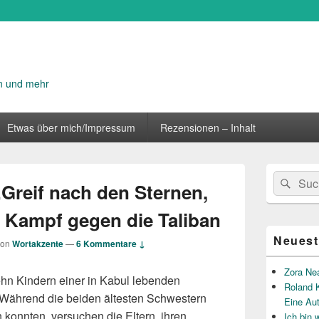
n und mehr
Etwas über mich/Impressum
Rezensionen – Inhalt
Primärer
Suche
Suc
Seitenleisten
„Greif nach den Sternen,
nach:
Widget-
Bereich
 Kampf gegen die Taliban
Neuest
von
Wortakzente
—
6 Kommentare ↓
Zora Ne
zehn Kindern einer in Kabul lebenden
Roland K
Während die beiden ältesten Schwestern
Eine Au
konnten, versuchen die Eltern, ihren
Ich bin 