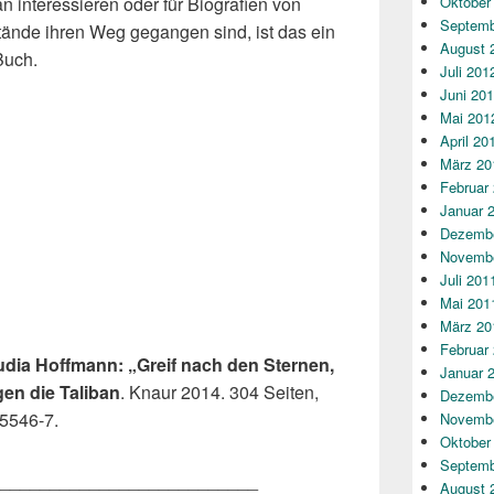
tan interessieren oder für Biografien von
Oktober
Septemb
tände ihren Weg gegangen sind, ist das ein
August 
Buch.
Juli 201
Juni 20
Mai 201
April 20
März 20
Februar
Januar 
Dezembe
Novembe
Juli 201
Mai 201
März 20
Februar
udia Hoffmann: „Greif nach den Sternen,
Januar 
en die Taliban
. Knaur 2014. 304 Seiten,
Dezembe
5546-7.
Novembe
Oktober
Septemb
__________________________
August 