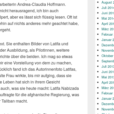
August 
arbeiterin Andrea-Claudia Hoffmann.
Juli 201
nicht herausragend, ich bin auch
Juni 20
ert, aber es lässt sich flüssig lesen. Oft ist
Mai 201
hin auf nichts anderes mehr geachtet habe,
April 20
März 20
ergeht.
Februar
Januar 
xt. Sie enthalten Bilder von Latifa und
Dezembe
er Ausbildung, als Pilotinnen, weitere
Novembe
Oktober
richte über die beiden. Ich mag so etwas
Septemb
, mir eine Vorstellung von dem zu machen,
Juli 201
cklich fand ich das Autorinnenfoto Latifas,
Juni 20
lte Frau wirkte, bis mir aufging, dass sie
Mai 201
 Leben hat sich in ihrem Gesicht
April 20
 auch, was sie heute macht: Latifa Nabizada
März 20
Februar
auftragte für die afghanische Regierung, was
Januar 
 Taliban macht.
Dezembe
Novembe