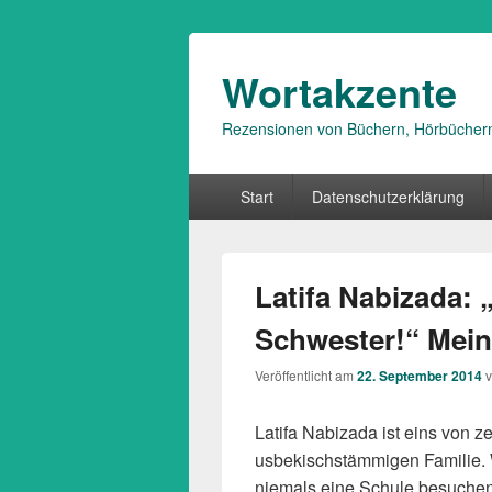
Wortakzente
Rezensionen von Büchern, Hörbücher
Primäres
Start
Datenschutzerklärung
Menü
Latifa Nabizada: 
Schwester!“ Mein
Veröffentlicht am
22. September 2014
Latifa Nabizada ist eins von 
usbekischstämmigen Familie. 
niemals eine Schule besuchen 