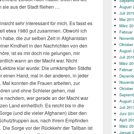
Septemb
 sie aus der Stadt fliehen …
August 
Juli 201
Mai 201
sicht sehr interessant für mich. Es fasst es
März 20
seit etwa 1980 gut zusammen. Obwohl ich
Februar
habe, die zur selben Zeit in Afghanistan
Novembe
Oktober
einer Kindheit in den Nachrichten von den
August 
e, ist es mir doch nie gelungen, mir
Juli 201
entlich wann an der Macht war. Nicht
März 20
r Lektüre klar wurde: Die umkämpften Städte
Februar
 einen Hand, mal in der anderen, in jeder
Dezembe
Novembe
. Mal konnten die Frauen arbeiten, zur
Oktober
hören und ohne Schleier gehen, mal
Septemb
 je nachdem, wer gerade an der Macht war
August 
n Land einheitlich. Es reicht bis in die
Juli 201
e Sorge (und die vieler Afghanen) über den
Juni 20
Schutztruppen aus, nach ihrem Empfinden
April 20
März 20
n. Die Sorge vor der Rückkehr der Taliban ist
Januar 