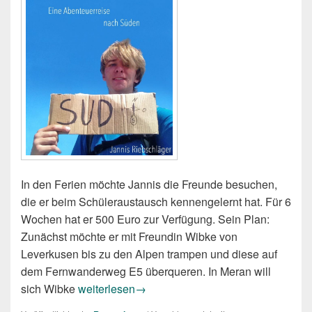
In den Ferien möchte Jannis die Freunde besuchen,
die er beim Schüleraustausch kennengelernt hat. Für 6
Wochen hat er 500 Euro zur Verfügung. Sein Plan:
Zunächst möchte er mit Freundin Wibke von
Leverkusen bis zu den Alpen trampen und diese auf
dem Fernwanderweg E5 überqueren. In Meran will
Jannis Riebschläger: Sud. Eine Abenteuerreis
sich Wibke
weiterlesen
→