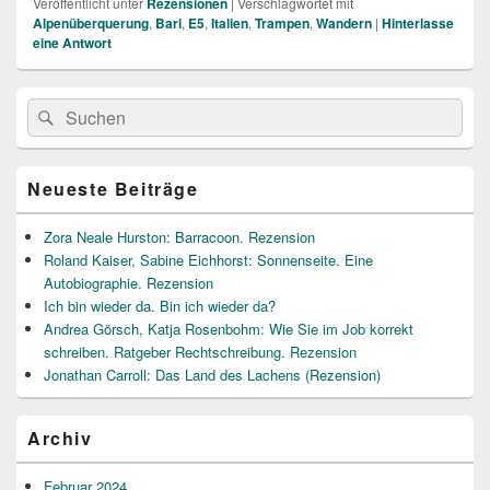
Veröffentlicht unter
Rezensionen
|
Verschlagwortet mit
Alpenüberquerung
,
Bari
,
E5
,
Italien
,
Trampen
,
Wandern
|
Hinterlasse
eine Antwort
Primärer
Suche
Suchen
Seitenleisten
nach:
Widget-
Bereich
Neueste Beiträge
Zora Neale Hurston: Barracoon. Rezension
Roland Kaiser, Sabine Eichhorst: Sonnenseite. Eine
Autobiographie. Rezension
Ich bin wieder da. Bin ich wieder da?
Andrea Görsch, Katja Rosenbohm: Wie Sie im Job korrekt
schreiben. Ratgeber Rechtschreibung. Rezension
Jonathan Carroll: Das Land des Lachens (Rezension)
Archiv
Februar 2024