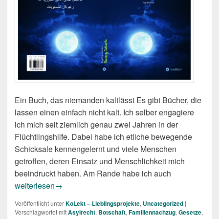
Ein Buch, das niemanden kaltlässt Es gibt Bücher, die
lassen einen einfach nicht kalt. Ich selber engagiere
ich mich seit ziemlich genau zwei Jahren in der
Flüchtlingshilfe. Dabei habe ich etliche bewegende
Schicksale kennengelernt und viele Menschen
getroffen, deren Einsatz und Menschlichkeit mich
beeindruckt haben. Am Rande habe ich auch
Biggi Mestmäcker: Umweg Jakarta (KoLekt – Lieblingsproje
weiterlesen
→
Veröffentlicht unter
KoLekt – Lieblingsprojekte
,
Uncategorized
|
Verschlagwortet mit
Asylrecht
,
Botschaft
,
Familiennachzug
,
Gesetze
,