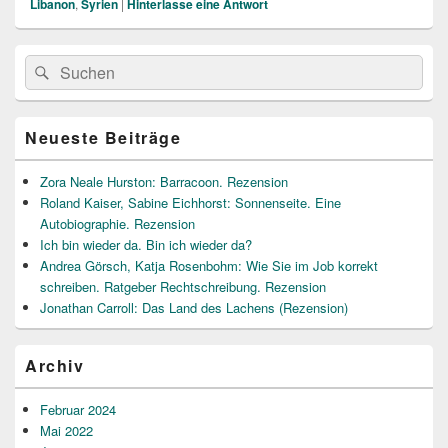
Libanon
,
Syrien
|
Hinterlasse eine Antwort
Primärer
Suche
Suchen
Seitenleisten
nach:
Widget-
Bereich
Neueste Beiträge
Zora Neale Hurston: Barracoon. Rezension
Roland Kaiser, Sabine Eichhorst: Sonnenseite. Eine
Autobiographie. Rezension
Ich bin wieder da. Bin ich wieder da?
Andrea Görsch, Katja Rosenbohm: Wie Sie im Job korrekt
schreiben. Ratgeber Rechtschreibung. Rezension
Jonathan Carroll: Das Land des Lachens (Rezension)
Archiv
Februar 2024
Mai 2022