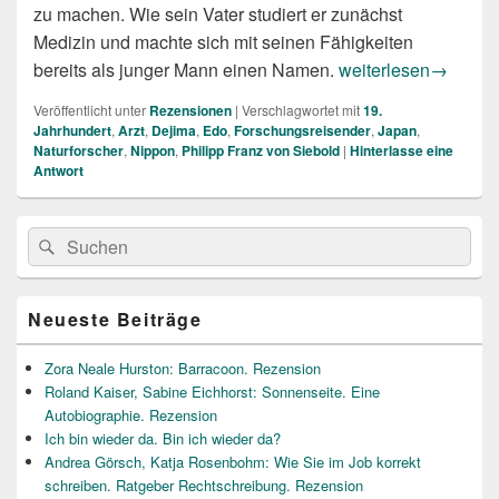
zu machen. Wie sein Vater studiert er zunächst
Medizin und machte sich mit seinen Fähigkeiten
Reginald Grünenber
bereits als junger Mann einen Namen.
weiterlesen
→
Veröffentlicht unter
Rezensionen
|
Verschlagwortet mit
19.
Jahrhundert
,
Arzt
,
Dejima
,
Edo
,
Forschungsreisender
,
Japan
,
Naturforscher
,
Nippon
,
Philipp Franz von Siebold
|
Hinterlasse eine
Antwort
Primärer
Suche
Suchen
Seitenleisten
nach:
Widget-
Bereich
Neueste Beiträge
Zora Neale Hurston: Barracoon. Rezension
Roland Kaiser, Sabine Eichhorst: Sonnenseite. Eine
Autobiographie. Rezension
Ich bin wieder da. Bin ich wieder da?
Andrea Görsch, Katja Rosenbohm: Wie Sie im Job korrekt
schreiben. Ratgeber Rechtschreibung. Rezension