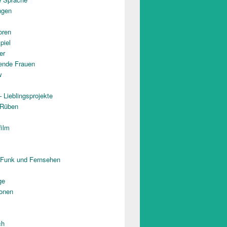
ngen
oren
piel
er
rende Frauen
w
 Lieblingsprojekte
 Rüben
film
 Funk und Fernsehen
ge
onen
ch