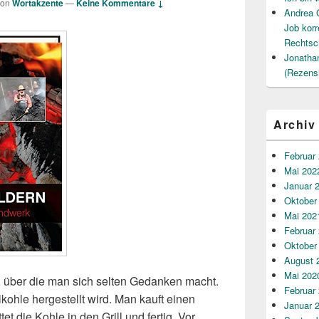
von
Wortakzente
—
Keine Kommentare ↓
Andrea 
Job korr
Rechtsc
Jonatha
(Rezens
Archiv
Februar
Mai 202
Januar 
Oktober
Mai 202
Februar
Oktober
August 
Mai 202
, über die man sich selten Gedanken macht.
Februar
lkohle hergestellt wird. Man kauft einen
Januar 
ttet die Kohle in den Grill und fertig. Vor