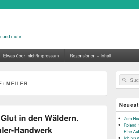
n und mehr
Etwas über mich/Impressum
Rezensionen – Inhalt
Primärer
Suche
Suc
Seitenleisten
E:
MEILER
nach:
Widget-
Bereich
Neuest
Glut in den Wäldern.
Zora Ne
Roland K
öhler-Handwerk
Eine Au
Ich bin 