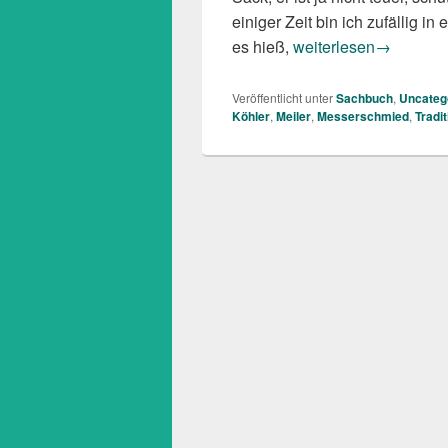
einiger Zeit bin ich zufällig i
Bernhard Bürkle: Glut
es hieß,
weiterlesen
→
Veröffentlicht unter
Sachbuch
,
Uncateg
Köhler
,
Meiler
,
Messerschmied
,
Tradit