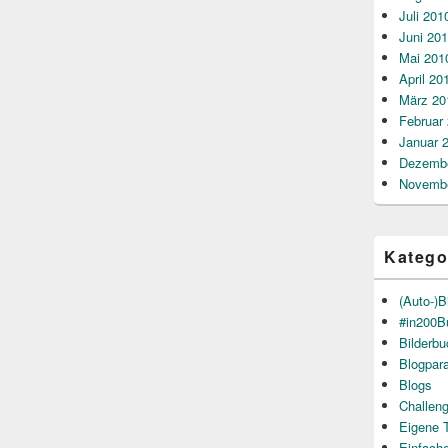
Juli 201
Juni 20
Mai 201
April 20
März 20
Februar
Januar 
Dezembe
Novembe
Katego
(Auto-)B
#in200B
Bilderb
Blogpar
Blogs
Challen
Eigene 
Einfach