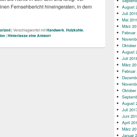
Septemb
n einen Fernsehbericht hineingeraten, in dem
August 
Juli 201
 in den Wäldern. Traditionelles Köhler-Handwerk
Mai 201
März 20
orized
|
Verschlagwortet mit
Handwerk
,
Holzkohle
,
Februar
ion
|
Hinterlasse eine Antwort
Novembe
Oktober
August 
Juli 201
März 20
Februar
Dezembe
Novembe
Oktober
Septemb
August 
Juli 201
Juni 20
April 20
März 20
Januar 