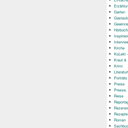
Erzählu
Garten
Gastaut
Gewinns
Hörbüch
Inspirie
Intervie
Kirche
KoLekt –
Kraut &
Krimi
Literatur
Porträts
Preise
Presse,
Reise
Reporta
Rezensi
Rezepte
Roman
Sachbu