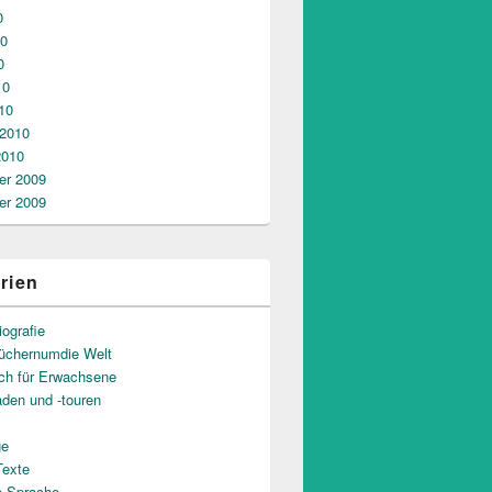
0
10
0
10
10
 2010
2010
r 2009
r 2009
rien
iografie
üchernumdie Welt
uch für Erwachsene
aden und -touren
ge
Texte
e Sprache