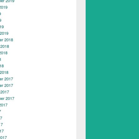
er 2019
2019
9
9
19
 2019
r 2018
 2018
2018
8
18
 2018
r 2017
r 2017
 2017
er 2017
2017
7
17
17
17
2017