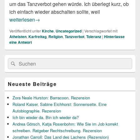
um das Tanzverbot gehen würde. Ich überlegt kurz, ob
ich einfach wieder abschalten sollte, weil
Was ist Toleranz? – Ein Nachklapp zum Tanzverbot an Karf
weiterlesen
→
Veröffentlicht unter
Kirche
,
Uncategorized
|
Verschlagwortet mit
Atheisten
,
Karfreitag
,
Religion
,
Tanzverbot
,
Toleranz
|
Hinterlasse
eine Antwort
Primärer
Suche
Suchen
Seitenleisten
nach:
Widget-
Bereich
Neueste Beiträge
Zora Neale Hurston: Barracoon. Rezension
Roland Kaiser, Sabine Eichhorst: Sonnenseite. Eine
Autobiographie. Rezension
Ich bin wieder da. Bin ich wieder da?
Andrea Görsch, Katja Rosenbohm: Wie Sie im Job korrekt
schreiben. Ratgeber Rechtschreibung. Rezension
Jonathan Carroll: Das Land des Lachens (Rezension)