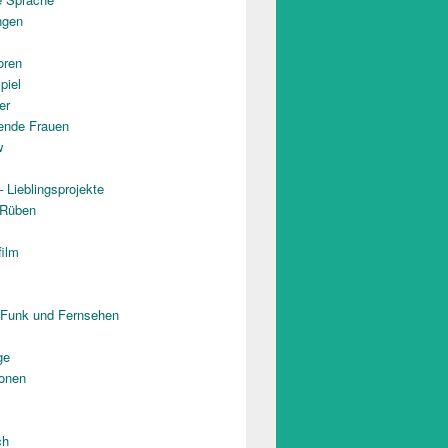
ngen
oren
piel
er
rende Frauen
w
 Lieblingsprojekte
 Rüben
film
 Funk und Fernsehen
ge
onen
ch