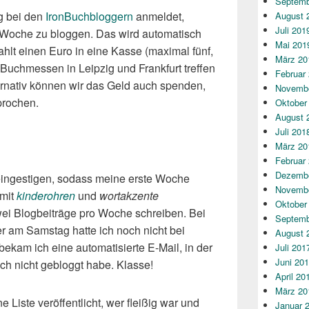
Septemb
og bei den
IronBuchbloggern
anmeldet,
August 
Juli 201
er Woche zu bloggen. Das wird automatisch
Mai 201
 zahlt einen Euro in eine Kasse (maximal fünf,
März 20
 Buchmessen in Leipzig und Frankfurt treffen
Februar
ternativ können wir das Geld auch spenden,
Novembe
prochen.
Oktober
August 
Juli 201
März 20
Februar
Dezembe
eingestigen, sodass meine erste Woche
Novembe
 mit
kinderohren
und
wortakzente
Oktober
ei Blogbeiträge pro Woche schreiben. Bei
Septemb
r am Samstag hatte ich noch nicht bei
August 
ekam ich eine automatisierte E-Mail, in der
Juli 201
Juni 20
och nicht gebloggt habe. Klasse!
April 20
März 20
Liste veröffentlicht, wer fleißig war und
Januar 