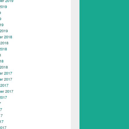
er 2019
2019
9
9
19
 2019
r 2018
 2018
2018
8
18
 2018
r 2017
r 2017
 2017
er 2017
2017
7
17
17
17
2017