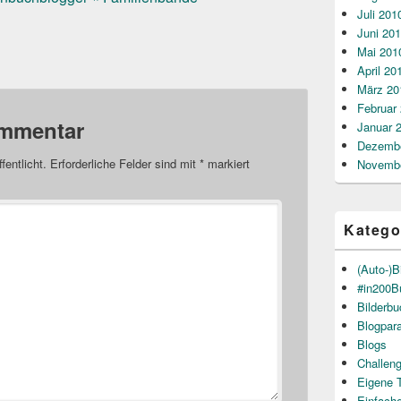
Juli 201
Juni 20
Mai 201
April 20
März 20
Februar
ommentar
Januar 
Dezembe
fentlicht.
Erforderliche Felder sind mit
*
markiert
Novembe
Katego
(Auto-)B
#in200B
Bilderb
Blogpar
Blogs
Challen
Eigene 
Einfach