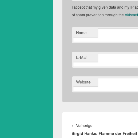
I accept that my given data and my IP ad
of spam prevention through the
Akismet
Name
E-Mail
Website
Beitragsnavigation
Vorheriger
←
Vorherige
Birgid Hanke: Flamme der Freiheit
Beitrag: