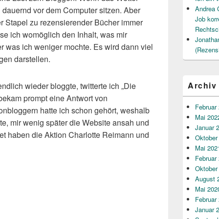
Andrea 
ch dauernd vor dem Computer sitzen. Aber
Job korr
er Stapel zu rezensierender Bücher immer
Rechtsc
e ich womöglich den Inhalt, was mir
Jonatha
er was ich weniger mochte. Es wird dann viel
(Rezens
en darstellen.
Archiv
ndlich wieder bloggte, twitterte ich „Die
bekam prompt eine Antwort von
Februar
onbloggern hatte ich schon gehört, weshalb
Mai 202
gte, mir wenig später die Website ansah und
Januar 
tet haben die Aktion Charlotte Reimann und
Oktober
Mai 202
Februar
Oktober
August 
Mai 202
Februar
Januar 