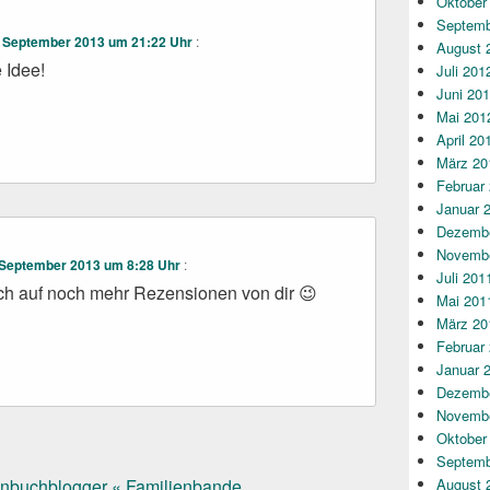
Oktober
Septemb
. September 2013 um 21:22 Uhr
:
August 
e Idee!
Juli 201
Juni 20
Mai 201
April 20
März 20
Februar
Januar 
Dezembe
Novembe
 September 2013 um 8:28 Uhr
:
Juli 201
ch auf noch mehr Rezensionen von dir 😉
Mai 201
März 20
Februar
Januar 
Dezembe
Novembe
Oktober
Septemb
August 
ironbuchblogger « Familienbande