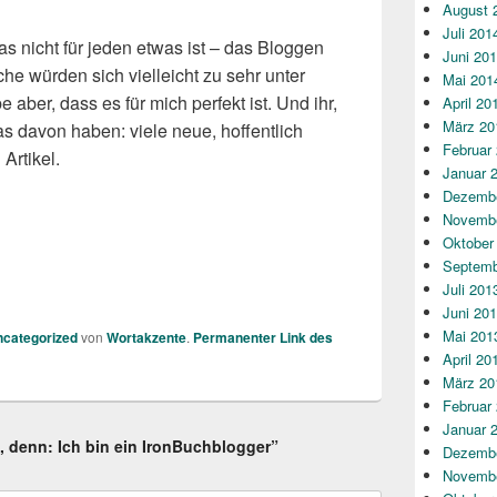
August 
Juli 201
as nicht für jeden etwas ist – das Bloggen
Juni 20
e würden sich vielleicht zu sehr unter
Mai 201
e aber, dass es für mich perfekt ist. Und ihr,
April 20
März 20
s davon haben: viele neue, hoffentlich
Februar
Artikel.
Januar 
Dezembe
Novembe
Oktober
Septemb
Juli 201
Juni 20
Mai 201
categorized
von
Wortakzente
.
Permanenter Link des
April 20
März 20
Februar
Januar 
h, denn: Ich bin ein IronBuchblogger”
Dezembe
Novembe