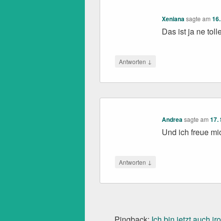
Xeniana
sagte am
16
Das ist ja ne toll
↓
Antworten
Andrea
sagte am
17.
Und ich freue mi
↓
Antworten
Pingback:
Ich bin jetzt auch 