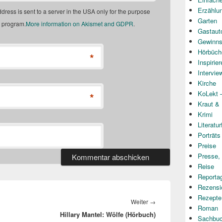
Erzählu
dress is sent to a server in the USA only for the purpose
Garten
program.
More information on Akismet and GDPR
.
Gastaut
Gewinns
Hörbüch
*
Inspirie
Intervie
Kirche
KoLekt –
*
Kraut &
Krimi
Literatur
Porträts
Preise
Presse,
Reise
Reporta
Rezensi
Rezepte
Nächster
Weiter
→
Roman
Hillary Mantel: Wölfe (Hörbuch)
Beitrag:
Sachbu