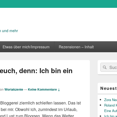
n und mehr
Etwas über mich/Impressum
Rezensionen – Inhalt
Primärer
Suche
Suc
Seitenleisten
 euch, denn: Ich bin ein
nach:
Widget-
Bereich
Neuest
von
Wortakzente
—
Keine Kommentare ↓
Zora Ne
e Bloggerei ziemlich schleifen lassen. Das ist
Roland K
ei mir. Obwohl ich, zumindest im Urlaub,
Eine Au
t und Lust zum Bloggen. Wenn das Wetter
Ich bin 