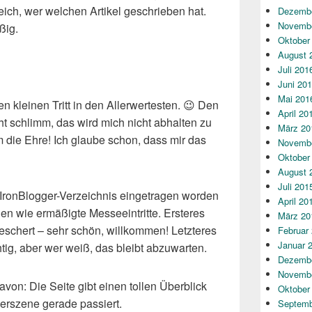
eich, wer welchen Artikel geschrieben hat.
Dezembe
Novembe
ßig.
Oktober
August 
Juli 201
Juni 20
Mai 201
n kleinen Tritt in den Allerwertesten. 😉 Den
April 20
cht schlimm, das wird mich nicht abhalten zu
März 20
um die Ehre! Ich glaube schon, dass mir das
Novembe
Oktober
August 
Juli 201
 IronBlogger-Verzeichnis eingetragen worden
April 20
 wie ermäßigte Messeeintritte. Ersteres
März 20
eschert – sehr schön, willkommen! Letzteres
Februar
Januar 
tig, aber wer weiß, das bleibt abzuwarten.
Dezembe
Novembe
von: Die Seite gibt einen tollen Überblick
Oktober
erszene gerade passiert.
Septemb