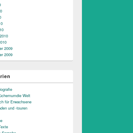
0
10
0
10
10
 2010
2010
r 2009
r 2009
rien
iografie
üchernumdie Welt
uch für Erwachsene
aden und -touren
ge
Texte
e Sprache