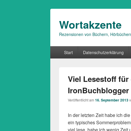
Wortakzente
Rezensionen von Büchern, Hörbücher
Primäres
Start
Datenschutzerklärung
Menü
Viel Lesestoff für
IronBuchblogger
Veröffentlicht am
16. September 2013
In der letzten Zeit habe ich di
ein typisches Sommerproblem b
viel lese, habe ich wenig Zei