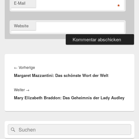
E-Mail
*
Website
Beitragsnavigation
Vorheriger
←
Vorherige
Margaret Mazzantini: Das schönste Wort der Welt
Beitrag:
Nächster
Weiter
→
Mary Elizabeth Braddon: Das Geheimnis der Lady Audley
Beitrag:
Primärer
Suche
Suchen
Seitenleisten
nach:
Widget-