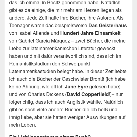
das ich einmal in Besitz genommen habe. Natürlich
gibt es da einige, die mir mehr am Herzen liegen als
andere. Jede Zeit hatte ihre Bücher, ihre Autoren. Als
Teenager waren das beispielsweise
Das Geisterhaus
von Isabel Allende und
Hundert Jahre Einsamkeit
von Gabriel García Márquez – zwei Bücher, die meine
Liebe zur lateinamerikanischen Literatur geweckt
haben und mit dafür verantwortlich sind, dass ich im
Romanistikstudium den Schwerpunkt
Lateinamerikastudien belegt habe. In dieser Zeit liebte
ich auch die Bücher der Geschwister Brontë (ich habe
keine Ahnung, wie oft ich
Jane Eyre
gelesen habe)
und von Charles Dickens (
David Copperfield
!)– nur
folgerichtig, dass ich auch Anglistik wählte. Natürlich
gibt es noch viele andere Bücher, die ich heiß und
innig liebe, aber sie hatten weniger Auswirkungen auf
mein Leben.
Ein Lieblingssatz aus einem Buch?