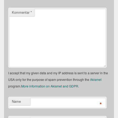
Kommentar
*
I accept that my given data and my IP address is sent to a server in the
USA only for the purpose of spam prevention through the
Akismet
program.
More information on Akismet and GDPR
.
Name
*