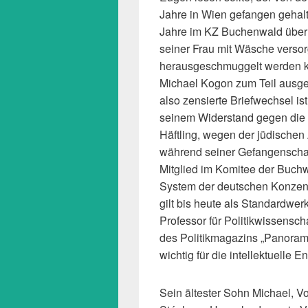
Jahre in Wien gefangen gehal
Jahre im KZ Buchenwald überle
seiner Frau mit Wäsche versorg
herausgeschmuggelt werden ko
Michael Kogon zum Teil ausgew
also zensierte Briefwechsel is
seinem Widerstand gegen die N
Häftling, wegen der jüdische
während seiner Gefangenschaf
Mitglied im Komitee der Buchw
System der deutschen Konzentra
gilt bis heute als Standardwer
Professor für Politikwissensc
des Politikmagazins „Panorama“
wichtig für die intellektuelle 
Sein ältester Sohn Michael, Vo