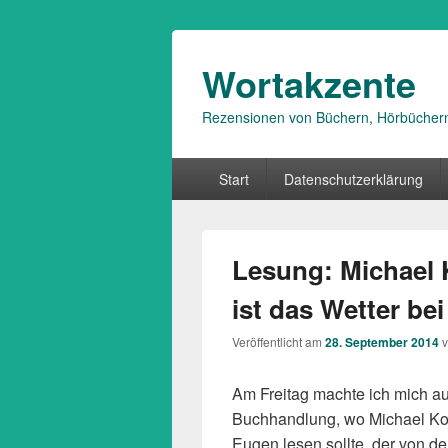
Wortakzente
Rezensionen von Büchern, Hörbücher
Primäres
Start
Datenschutzerklärung
Menü
Lesung: Michael 
ist das Wetter bei
Veröffentlicht am
28. September 2014
Am Freitag machte ich mich a
Buchhandlung, wo Michael Ko
Eugen lesen sollte, der von de