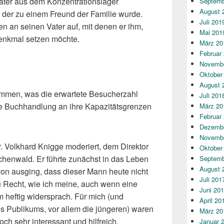
ater aus dem Konzentrationslager
Septemb
August 
 der zu einem Freund der Familie wurde.
Juli 201
n an seinen Vater auf, mit denen er ihm,
Mai 201
Denkmal setzen möchte.
März 20
Februar
Novembe
Oktober
August 
mmen, was die erwartete Besucherzahl
Juli 201
die Buchhandlung an ihre Kapazitätsgrenzen
März 20
Februar
Dezembe
Novembe
. Volkhard Knigge moderiert, dem Direktor
Oktober
chenwald. Er führte zunächst in das Leben
Septemb
August 
on ausging, dass dieser Mann heute nicht
Juli 201
u Recht, wie ich meine, auch wenn eine
Juni 20
 heftig widersprach. Für mich (und
April 20
des Publikums, vor allem die jüngeren) waren
März 20
h sehr interessant und hilfreich.
Januar 