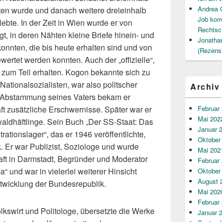
Andrea 
ten wurde und danach weitere dreieinhalb
Job korr
bte. In der Zeit in Wien wurde er von
Rechtsc
t, in deren Nähten kleine Briefe hinein- und
Jonatha
nnten, die bis heute erhalten sind und von
(Rezens
ertet werden konnten. Auch der „offizielle“,
t zum Teil erhalten. Kogon bekannte sich zu
ationalsozialisten, war also politscher
Archiv
n Abstammung seines Vaters bekam er
t zusätzliche Erschwernisse. Später war er
Februar
Mai 202
aldhäftlinge. Sein Buch „Der SS-Staat: Das
Januar 
tionslager“, das er 1946 veröffentlichte,
Oktober
k. Er war Publizist, Soziologe und wurde
Mai 202
haft in Darmstadt, Begründer und Moderator
Februar
 und war in vielerlei weiterer Hinsicht
Oktober
August 
Entwicklung der Bundesrepublik.
Mai 202
Februar
lkswirt und Politologe, übersetzte die Werke
Januar 