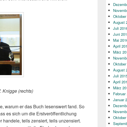
Dezembe
Novembe
Oktober
August 
Juli 201
Juni 20
Mai 201
April 20
März 20
Novembe
Oktober
August 
Juli 201
April 20
März 20
. Knigge (rechts)
Februar
Januar 
Dezembe
ge, warum er das Buch lesenswert fand. So
Novembe
ass es sich um die Erstveröffentlichung
Oktober
 handele, teils zensiert, teils unzensiert.
Septemb