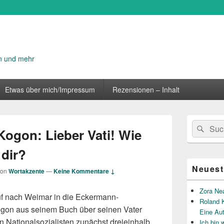
n und mehr
Etwas über mich/Impressum
Rezensionen – Inhalt
Primärer
Suche
Suc
Seitenleisten
Kogon: Lieber Vati! Wie
nach:
Widget-
Bereich
 dir?
Neuest
von
Wortakzente
—
Keine Kommentare ↓
Zora Ne
uf nach Weimar in die Eckermann-
Roland K
gon aus seinem Buch über seinen Vater
Eine Au
n Nationalsozialisten zunächst dreieinhalb
Ich bin 