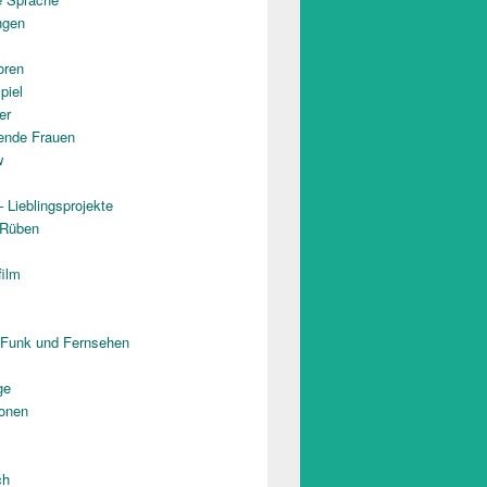
ngen
oren
piel
er
rende Frauen
w
 Lieblingsprojekte
 Rüben
film
 Funk und Fernsehen
ge
onen
ch