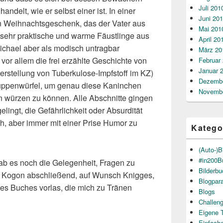
Juli 201
andelt, wie er selbst einer ist. In einer
Juni 20
in Weihnachtsgeschenk, das der Vater aus
Mai 201
 sehr praktische und warme Fäustlinge aus
April 20
Michael aber als modisch untragbar
März 20
 vor allem die frei erzählte Geschichte von
Februar
Januar 
erstellung von Tuberkulose-Impfstoff im KZ)
Dezembe
Suppenwürfel, um genau diese Kaninchen
Novembe
n würzen zu können. Alle Abschnitte gingen
elingt, die Gefährlichkeit oder Absurdität
ich, aber immer mit einer Prise Humor zu
Katego
(Auto-)B
#in200B
ab es noch die Gelegenheit, Fragen zu
Bilderb
bis Kogon abschließend, auf Wunsch Knigges,
Blogpar
des Buches vorlas, die mich zu Tränen
Blogs
Challen
Eigene 
Einfach