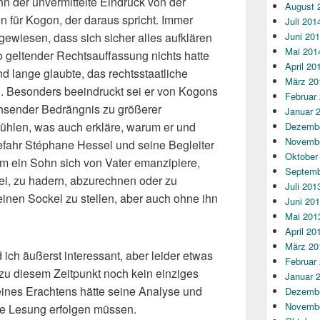
n der unvermittelte Eindruck von der
August 
n für Kogon, der daraus spricht. Immer
Juli 201
ewiesen, dass sich sicher alles aufklären
Juni 20
Mai 201
o geltender Rechtsauffassung nichts hatte
April 20
 lange glaubte, das rechtsstaatliche
März 20
. Besonders beeindruckt sei er von Kogons
Februar
hsender Bedrängnis zu größerer
Januar 
 fühlen, was auch erkläre, warum er und
Dezembe
Novembe
efahr Stéphane Hessel und seine Begleiter
Oktober
dem ein Sohn sich von Vater emanzipiere,
Septemb
sei, zu hadern, abzurechnen oder zu
Juli 201
einen Sockel zu stellen, aber auch ohne ihn
Juni 20
Mai 201
April 20
März 20
ich äußerst interessant, aber leider etwas
Februar
 zu diesem Zeitpunkt noch kein einziges
Januar 
ines Erachtens hätte seine Analyse und
Dezembe
Novembe
e Lesung erfolgen müssen.