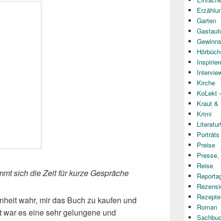
Erzählu
Garten
Gastaut
Gewinns
Hörbüch
Inspirie
Intervie
Kirche
KoLekt –
Kraut &
Krimi
Literatur
Porträts
Preise
Presse,
Reise
mmt sich die Zeit für kurze Gespräche
Reporta
Rezensi
Rezepte
nheit wahr, mir das Buch zu kaufen und
Roman
t war es eine sehr gelungene und
Sachbu