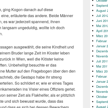
Oktober
Septemb
h, ging Kogon danach auf diese
August 
s eine, erläuterte das andere. Beide Männer
Juli 201
Juni 20
n, es war jederzeit spannend, ihnen
Mai 201
 langsam ungeduldig, wollte ich doch
April 20
n.
März 20
Februar
Januar 
assagen ausgewählt, die seine Kindheit und
Dezembe
seinem Bruder lange Zeit im Kloster leben
Novembe
zurück in Wien, weil die Klöster keine
Juli 201
ten. Unbehelligt besuchte er das
Mai 201
eine Mutter auf den Fragebogen über den den
März 20
Februar
schrieb, die Gestapo habe ihr streng
Januar 
rteilen. So schildert er, wie er eines Tages
Dezembe
kameraden ins Visier eines Offiziers geriet.
Novembe
n seiner Zeit als Flakhelfer, als er plötzlich
Oktober
e und sich bewusst wurde, dass das
Septemb
 und dass es sich bei dessen Bewachern
August 