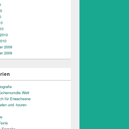
0
10
0
10
10
 2010
2010
r 2009
r 2009
rien
iografie
üchernumdie Welt
uch für Erwachsene
aden und -touren
ge
Texte
e Sprache