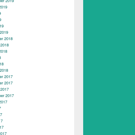
er 2019
2019
9
9
19
 2019
r 2018
 2018
2018
8
18
 2018
r 2017
r 2017
 2017
er 2017
2017
7
17
17
17
2017