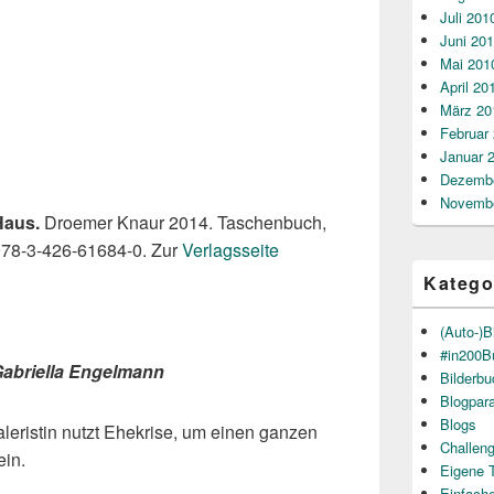
Juli 201
Juni 20
Mai 201
April 20
März 20
Februar
Januar 
Dezembe
Novembe
Haus.
Droemer Knaur 2014. Taschenbuch,
978-3-426-61684-0. Zur
Verlagsseite
Katego
(Auto-)B
#in200B
abriella Engelmann
Bilderb
Blogpar
Blogs
eristin nutzt Ehekrise, um einen ganzen
Challen
ein.
Eigene 
Einfach