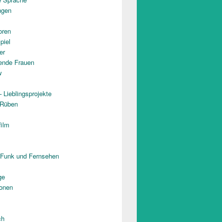
ngen
oren
piel
er
rende Frauen
w
 Lieblingsprojekte
 Rüben
film
 Funk und Fernsehen
ge
onen
ch