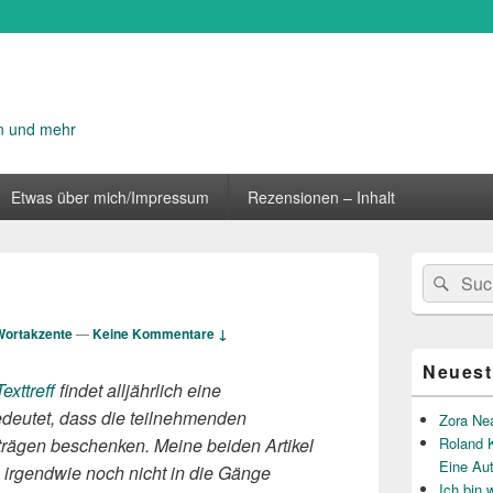
n und mehr
Etwas über mich/Impressum
Rezensionen – Inhalt
Primärer
Suche
Suc
Seitenleisten
nach:
Widget-
Bereich
Wortakzente
—
Keine Kommentare ↓
Neuest
Texttreff
findet alljährlich eine
bedeutet, dass die teilnehmenden
Zora Ne
trägen beschenken. Meine beiden Artikel
Roland K
Eine Au
n irgendwie noch nicht in die Gänge
Ich bin 