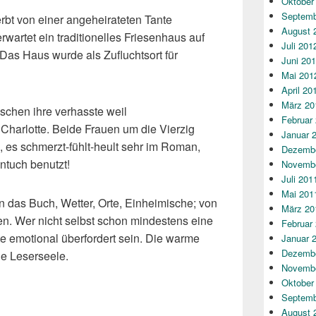
Oktober
Septemb
erbt von einer angeheirateten Tante
August 
wartet ein traditionelles Friesenhaus auf
Juli 201
Das Haus wurde als Zufluchtsort für
Juni 20
Mai 201
April 20
März 20
uschen ihre verhasste weil
Februar
Charlotte. Beide Frauen um die Vierzig
Januar 
, es schmerzt-fühlt-heult sehr im Roman,
Dezembe
ntuch benutzt!
Novembe
Juli 201
Mai 201
n das Buch, Wetter, Orte, Einheimische; von
März 20
en. Wer nicht selbst schon mindestens eine
Februar
fte emotional überfordert sein. Die warme
Januar 
Dezembe
de Leserseele.
Novembe
Oktober
Septemb
August 