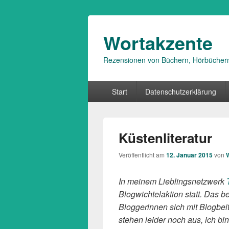
Wortakzente
Rezensionen von Büchern, Hörbücher
Primäres
Start
Datenschutzerklärung
Menü
Küstenliteratur
Veröffentlicht am
12. Januar 2015
von
In meinem Lieblingsnetzwerk
Blogwichtelaktion statt. Das 
Bloggerinnen sich mit Blogbei
stehen leider noch aus, ich bi