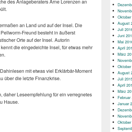
che des Anlageberaters Arne Lorenzen an
Dezembe
ült.
Novembe
Oktober
August 
hermaßen an Land und auf der Insel. Die
Juli 201
 Pellworm-Freund besteht in äußerst
Juni 20
ischer Orte auf der Insel. Autorin
Mai 201
kennt die eingedeichte Insel, für etwas mehr
April 20
en.
März 20
Novembe
Oktober
 Dahinlesen mit etwas viel Erklärbär-Moment
August 
 über die letzte Finanzkrise.
Juli 201
April 20
März 20
, daher Leseempfehlung für ein verregnetes
Februar
u Hause.
Januar 
Dezembe
Novembe
Oktober
Septemb