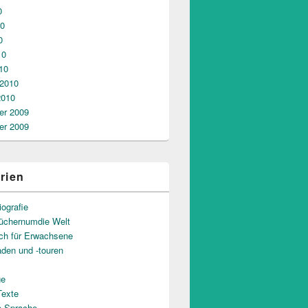
0
10
0
10
10
 2010
2010
r 2009
r 2009
rien
iografie
üchernumdie Welt
uch für Erwachsene
aden und -touren
ge
Texte
e Sprache