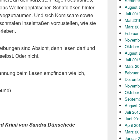
Septemb
t, das Wellengeplätscher, Schafblöken hinter
August 
Juli 201
wegzuträumen. Und sich Komissare sowie
Mai 201
schmalen Inselstraßen vorzustellen, wie sie
März 20
erleben.
Februar
Novembe
Oktober
ibungen sind Absicht, denn lesen darf und
August 
selbst. Oder nicht.
Juli 201
März 20
annung beim Lesen empfinden wie ich,
Februar
Dezembe
Novembe
eune)
Oktober
Septemb
August 
Juli 201
Juni 20
and Krimi von Sandra Dünschede
April 20
März 20
Januar 