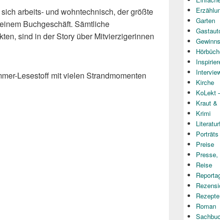
Erzählu
t sich arbeits- und wohntechnisch, der größte
Garten
n einem Buchgeschäft. Sämtliche
Gastaut
kten, sind in der Story über Mitvierzigerinnen
Gewinns
Hörbüch
Inspirie
Intervie
Sommer-Lesestoff mit vielen Strandmomenten
Kirche
KoLekt –
Kraut &
Krimi
Literatur
Porträts
Preise
Presse,
Reise
Reporta
Rezensi
Rezepte
Roman
Sachbu