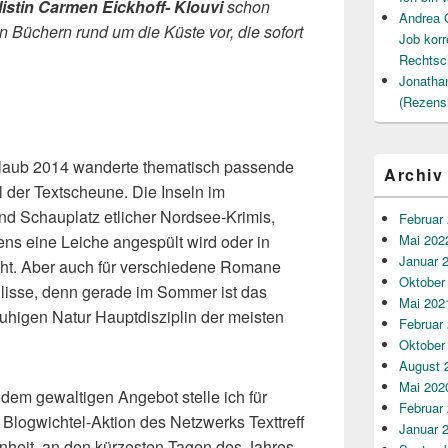
istin Carmen Eickhoff- Klouv
i
schon
Andrea 
on Büchern rund um die Küste vor, die sofort
Job korr
Rechtsc
Jonatha
(Rezens
rlaub 2014 wanderte thematisch passende
Archiv
l der Textscheune. Die Inseln im
nd Schauplatz etlicher Nordsee-Krimis,
Februar
ens eine Leiche angespült wird oder in
Mai 202
Januar 
ht. Aber auch für verschiedene Romane
Oktober
Kulisse, denn gerade im Sommer ist das
Mai 202
ruhigen Natur Hauptdisziplin der meisten
Februar
Oktober
August 
Mai 202
 dem gewaltigen Angebot stelle ich für
Februar
logwichtel-Aktion des Netzwerks Texttreff
Januar 
enheit, an den kürzesten Tagen des Jahres,