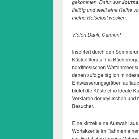
gekommen. Dafür war
Journal
fleißig und stellt eine Reihe v
meine Reiselust wecken.
Vielen Dank, Carmen!
Inspiriert durch den Sommeru
Küstenliteratur ins Bücherrega
nordfriesischen Wattenmeer si
denen zufolge täglich mindest
Entwässerungsgräben auftauc
bietet die Küste eine ideale 
Verklären der idyllischen und 
Besucher.
Eine klitzekleine Auswahl aus
Wortakzente im Rahmen einer B
vor. Es ist eine famose Geleg