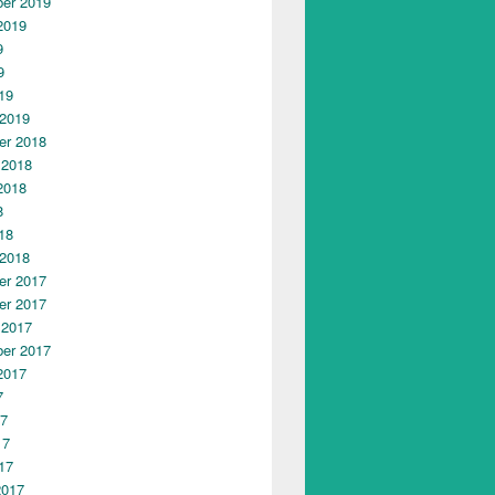
er 2019
2019
9
9
19
 2019
r 2018
 2018
2018
8
18
 2018
r 2017
r 2017
 2017
er 2017
2017
7
17
17
17
2017