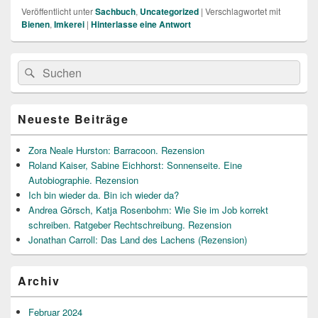
Veröffentlicht unter
Sachbuch
,
Uncategorized
|
Verschlagwortet mit
Bienen
,
Imkerei
|
Hinterlasse eine Antwort
Primärer
Suche
Suchen
Seitenleisten
nach:
Widget-
Bereich
Neueste Beiträge
Zora Neale Hurston: Barracoon. Rezension
Roland Kaiser, Sabine Eichhorst: Sonnenseite. Eine
Autobiographie. Rezension
Ich bin wieder da. Bin ich wieder da?
Andrea Görsch, Katja Rosenbohm: Wie Sie im Job korrekt
schreiben. Ratgeber Rechtschreibung. Rezension
Jonathan Carroll: Das Land des Lachens (Rezension)
Archiv
Februar 2024