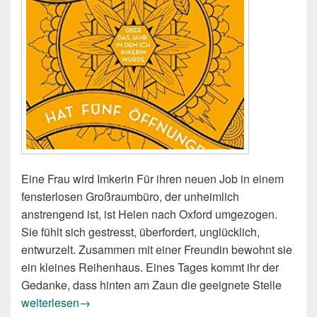
Eine Frau wird Imkerin Für ihren neuen Job in einem
fensterlosen Großraumbüro, der unheimlich
anstrengend ist, ist Helen nach Oxford umgezogen.
Sie fühlt sich gestresst, überfordert, unglücklich,
entwurzelt. Zusammen mit einer Freundin bewohnt sie
ein kleines Reihenhaus. Eines Tages kommt ihr der
Gedanke, dass hinten am Zaun die geeignete Stelle
Helen Jukes: Das Herz einer Honigbiene hat fünf Öffnunge
weiterlesen
→