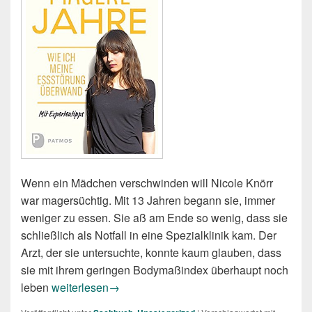
Wenn ein Mädchen verschwinden will Nicole Knörr
war magersüchtig. Mit 13 Jahren begann sie, immer
weniger zu essen. Sie aß am Ende so wenig, dass sie
schließlich als Notfall in eine Spezialklinik kam. Der
Arzt, der sie untersuchte, konnte kaum glauben, dass
sie mit ihrem geringen Bodymaßindex überhaupt noch
Nicole Knörr: Magere Jahre. Wie ich meine Essstör
leben
weiterlesen
→