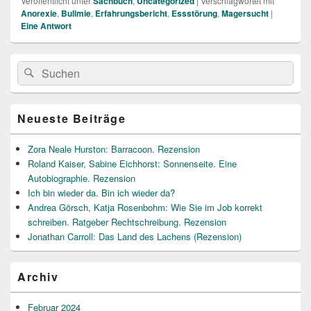
Veröffentlicht unter
Sachbuch
,
Uncategorized
|
Verschlagwortet mit
Anorexie
,
Bulimie
,
Erfahrungsbericht
,
Essstörung
,
Magersucht
|
Eine
Antwort
Primärer
Suche
Suchen
Seitenleisten
nach:
Widget-
Bereich
Neueste Beiträge
Zora Neale Hurston: Barracoon. Rezension
Roland Kaiser, Sabine Eichhorst: Sonnenseite. Eine
Autobiographie. Rezension
Ich bin wieder da. Bin ich wieder da?
Andrea Görsch, Katja Rosenbohm: Wie Sie im Job korrekt
schreiben. Ratgeber Rechtschreibung. Rezension
Jonathan Carroll: Das Land des Lachens (Rezension)
Archiv
Februar 2024