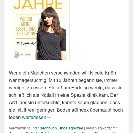
Wenn ein Mädchen verschwinden will Nicole Knörr
war magersüchtig. Mit 13 Jahren begann sie, immer
weniger zu essen. Sie aß am Ende so wenig, dass sie
schließlich als Notfall in eine Spezialklinik kam. Der
Arzt, der sie untersuchte, konnte kaum glauben, dass
sie mit ihrem geringen Bodymaßindex überhaupt noch
Nicole Knörr: Magere Jahre. Wie ich meine Essstör
leben
weiterlesen
→
Veröffentlicht unter
Sachbuch
,
Uncategorized
|
Verschlagwortet mit