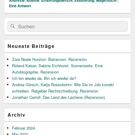
Anorexie
,
Bulimie
,
Erfahrungsbericht
,
Essstörung
,
Magersucht
|
Eine
Antwort
Primärer
Suche
Suchen
Seitenleisten
nach:
Widget-
Bereich
Neueste Beiträge
Zora Neale Hurston: Barracoon. Rezension
Roland Kaiser, Sabine Eichhorst: Sonnenseite. Eine
Autobiographie. Rezension
Ich bin wieder da. Bin ich wieder da?
Andrea Görsch, Katja Rosenbohm: Wie Sie im Job korrekt
schreiben. Ratgeber Rechtschreibung. Rezension
Jonathan Carroll: Das Land des Lachens (Rezension)
Archiv
Februar 2024
Mai 2022