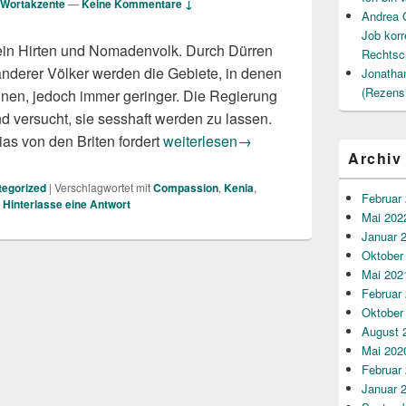
Wortakzente
—
Keine Kommentare ↓
Andrea 
Job korr
 ein Hirten und Nomadenvolk. Durch Dürren
Rechtsc
derer Völker werden die Gebiete, in denen
Jonatha
(Rezens
nnen, jedoch immer geringer. Die Regierung
 versucht, sie sesshaft werden zu lassen.
Andreas Malessa: Mein Herz in Afrik
as von den Briten fordert
weiterlesen
→
Archiv
egorized
|
Verschlagwortet mit
Compassion
,
Kenia
,
Februar
|
Hinterlasse eine Antwort
Mai 202
Januar 
Oktober
Mai 202
Februar
Oktober
August 
Mai 202
Februar
Januar 