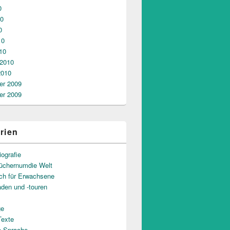
0
10
0
10
10
 2010
2010
r 2009
r 2009
rien
iografie
üchernumdie Welt
uch für Erwachsene
aden und -touren
ge
Texte
e Sprache