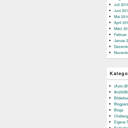
Juli 201
Juni 20
Mai 201
April 20
März 20
Februar
Januar 
Dezembe
Novembe
Katego
(Auto-)B
#in200B
Bilderb
Blogpar
Blogs
Challen
Eigene 
Einfach