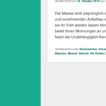
Veröffentlicht am
18. Oktober 2010
von
Die Massai sind ursprünglich
und zunehmenden Ackerbau an
sie ihr Vieh weiden lassen kö
bietet ihnen Wohnungen an und
Nach der Unabhängigkeit Keni
Veröffentlicht unter
Rezensionen
,
Uncat
Malessa
,
Massai
,
Nairobi
,
Ole Ronkei