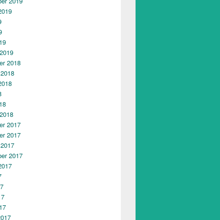
er 2019
2019
9
9
19
 2019
r 2018
 2018
2018
8
18
 2018
r 2017
r 2017
 2017
er 2017
2017
7
17
17
17
2017