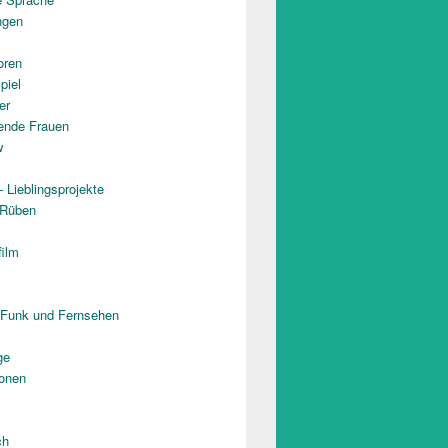
ngen
oren
piel
er
rende Frauen
w
 Lieblingsprojekte
 Rüben
film
 Funk und Fernsehen
ge
onen
ch