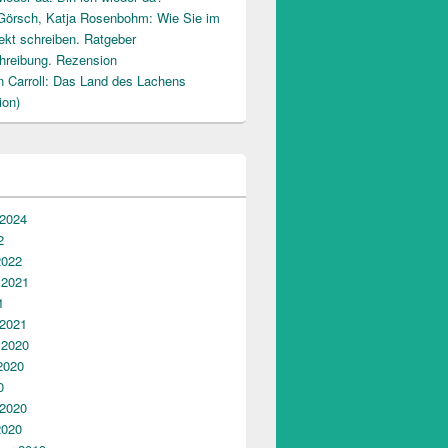
Görsch, Katja Rosenbohm: Wie Sie im
ekt schreiben. Ratgeber
hreibung. Rezension
n Carroll: Das Land des Lachens
ion)
a. Ole Ronkei – Begegnung mit einem Massai
 2024
2
2022
 2021
1
 2021
 2020
2020
0
 2020
2020