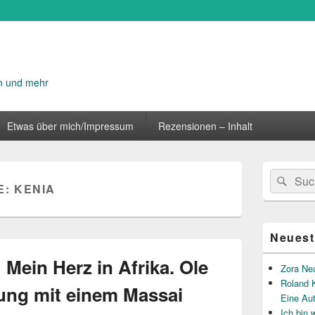
n und mehr
Etwas über mich/Impressum
Rezensionen – Inhalt
Primärer
Suche
Suc
Seitenleisten
E:
KENIA
nach:
Widget-
Bereich
Neuest
Mein Herz in Afrika. Ole
Zora Ne
Roland K
ung mit einem Massai
Eine Au
Ich bin 