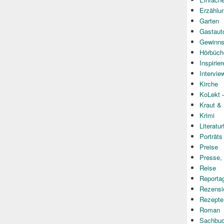
Erzählu
Garten
Gastaut
Gewinns
Hörbüch
Inspirie
Intervie
Kirche
KoLekt –
Kraut &
Krimi
Literatur
Porträts
Preise
Presse,
Reise
Reporta
Rezensi
Rezepte
Roman
Sachbu