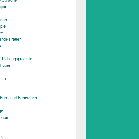
ngen
oren
piel
er
rende Frauen
w
 Lieblingsprojekte
 Rüben
film
 Funk und Fernsehen
ge
onen
ch