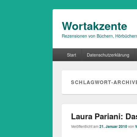
Wortakzente
Rezensionen von Büchern, Hörbücher
Primäres
Start
Datenschutzerklärung
Menü
SCHLAGWORT-ARCHIV
Laura Pariani: D
Veröffentlicht am
21. Januar 2010
von