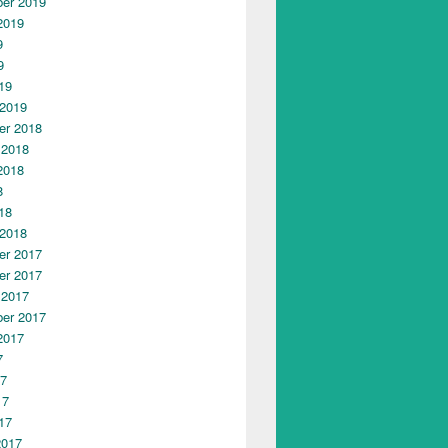
er 2019
2019
9
9
19
 2019
r 2018
 2018
2018
8
18
 2018
r 2017
r 2017
 2017
er 2017
2017
7
17
17
17
2017