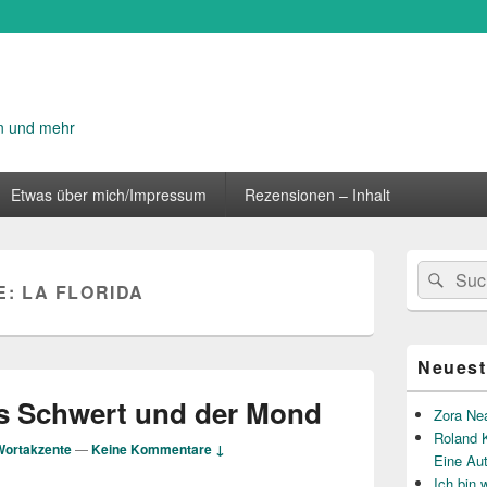
n und mehr
Etwas über mich/Impressum
Rezensionen – Inhalt
Primärer
Suche
Suc
Seitenleisten
E:
LA FLORIDA
nach:
Widget-
Bereich
Neuest
as Schwert und der Mond
Zora Ne
Roland K
Wortakzente
—
Keine Kommentare ↓
Eine Au
Ich bin 