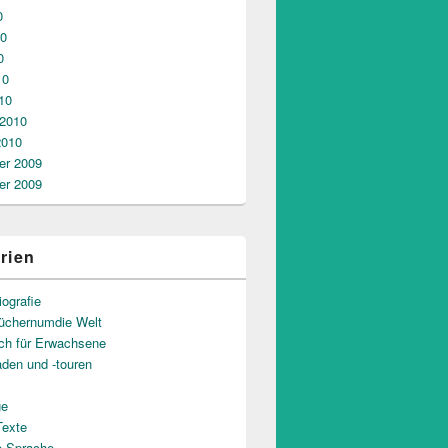
0
10
0
10
10
 2010
2010
r 2009
r 2009
rien
iografie
üchernumdie Welt
uch für Erwachsene
aden und -touren
ge
Texte
e Sprache