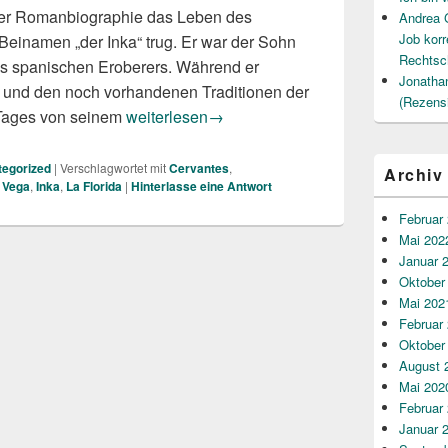
hrer Romanbiographie das Leben des
Andrea 
Job korr
 Beinamen „der Inka“ trug. Er war der Sohn
Rechtsc
es spanischen Eroberers. Während er
Jonatha
 und den noch vorhandenen Traditionen der
(Rezens
Laura Pariani: Das Schwert und der Mond
 Tages von seinem
weiterlesen
→
egorized
|
Verschlagwortet mit
Cervantes
,
Archiv
a Vega
,
Inka
,
La Florida
|
Hinterlasse eine Antwort
Februar
Mai 202
Januar 
Oktober
Mai 202
Februar
Oktober
August 
Mai 202
Februar
Januar 