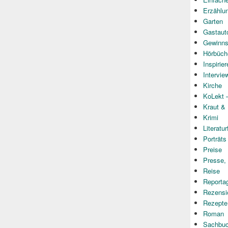
Erzählu
Garten
Gastaut
Gewinns
Hörbüch
Inspirie
Intervie
Kirche
KoLekt –
Kraut &
Krimi
Literatur
Porträts
Preise
Presse,
Reise
Reporta
Rezensi
Rezepte
Roman
Sachbu