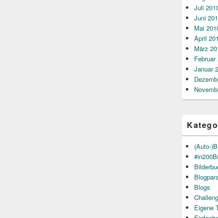
Juli 201
Juni 20
Mai 201
April 20
März 20
Februar
Januar 
Dezembe
Novembe
Katego
(Auto-)B
#in200B
Bilderb
Blogpar
Blogs
Challen
Eigene 
Einfach