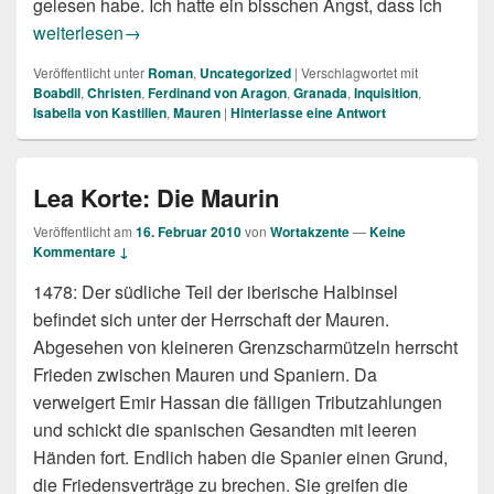
gelesen habe. Ich hatte ein bisschen Angst, dass ich
Lea Korte: Das Geheimnis der Maurin
weiterlesen
→
Veröffentlicht unter
Roman
,
Uncategorized
|
Verschlagwortet mit
Boabdil
,
Christen
,
Ferdinand von Aragon
,
Granada
,
Inquisition
,
Isabella von Kastilien
,
Mauren
|
Hinterlasse eine Antwort
Lea Korte: Die Maurin
Veröffentlicht am
16. Februar 2010
von
Wortakzente
—
Keine
Kommentare ↓
1478: Der südliche Teil der iberische Halbinsel
befindet sich unter der Herrschaft der Mauren.
Abgesehen von kleineren Grenzscharmützeln herrscht
Frieden zwischen Mauren und Spaniern. Da
verweigert Emir Hassan die fälligen Tributzahlungen
und schickt die spanischen Gesandten mit leeren
Händen fort. Endlich haben die Spanier einen Grund,
die Friedensverträge zu brechen. Sie greifen die