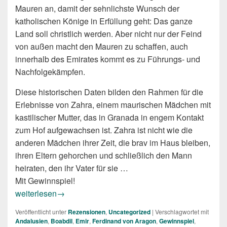
Mauren an, damit der sehnlichste Wunsch der
katholischen Könige in Erfüllung geht: Das ganze
Land soll christlich werden. Aber nicht nur der Feind
von außen macht den Mauren zu schaffen, auch
innerhalb des Emirates kommt es zu Führungs- und
Nachfolgekämpfen.
Diese historischen Daten bilden den Rahmen für die
Erlebnisse von Zahra, einem maurischen Mädchen mit
kastilischer Mutter, das in Granada in engem Kontakt
zum Hof aufgewachsen ist. Zahra ist nicht wie die
anderen Mädchen ihrer Zeit, die brav im Haus bleiben,
ihren Eltern gehorchen und schließlich den Mann
heiraten, den ihr Vater für sie …
Mit Gewinnspiel!
Lea Korte: Die Maurin
weiterlesen
→
Veröffentlicht unter
Rezensionen
,
Uncategorized
|
Verschlagwortet mit
Andalusien
,
Boabdil
,
Emir
,
Ferdinand von Aragon
,
Gewinnspiel
,