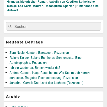
Granada
,
historischer Roman
,
Isabella von Kastilien
,
katholische
Könige
,
Lea Korte
,
Mauren
,
Reconquista
,
Spanien
|
Hinterlasse eine
Antwort
Primärer
Suche
Suchen
Seitenleisten
nach:
Widget-
Bereich
Neueste Beiträge
Zora Neale Hurston: Barracoon. Rezension
Roland Kaiser, Sabine Eichhorst: Sonnenseite. Eine
Autobiographie. Rezension
Ich bin wieder da. Bin ich wieder da?
Andrea Görsch, Katja Rosenbohm: Wie Sie im Job korrekt
schreiben. Ratgeber Rechtschreibung. Rezension
Jonathan Carroll: Das Land des Lachens (Rezension)
Archiv
Februar 2024