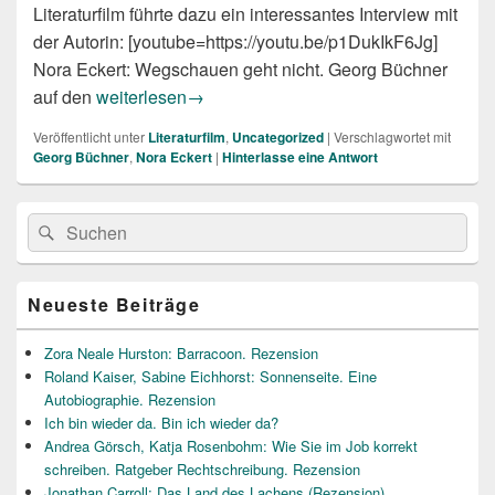
Literaturfilm führte dazu ein interessantes Interview mit
der Autorin: [youtube=https://youtu.be/p1DukIkF6Jg]
Nora Eckert: Wegschauen geht nicht. Georg Büchner
Literaturfilm-Interview mit Nora Eckert
auf den
weiterlesen
→
Veröffentlicht unter
Literaturfilm
,
Uncategorized
|
Verschlagwortet mit
Georg Büchner
,
Nora Eckert
|
Hinterlasse eine Antwort
Primärer
Suche
Suchen
Seitenleisten
nach:
Widget-
Bereich
Neueste Beiträge
Zora Neale Hurston: Barracoon. Rezension
Roland Kaiser, Sabine Eichhorst: Sonnenseite. Eine
Autobiographie. Rezension
Ich bin wieder da. Bin ich wieder da?
Andrea Görsch, Katja Rosenbohm: Wie Sie im Job korrekt
schreiben. Ratgeber Rechtschreibung. Rezension
Jonathan Carroll: Das Land des Lachens (Rezension)