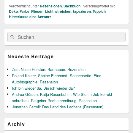
Veröffentlicht unter
Rezensionen
,
Sachbuch
|
Verschlagwortet mit
Deko
,
Farbe
,
Fliesen
,
Licht
,
streichen
,
tapezieren
,
Teppich
|
Hinterlasse eine Antwort
Primärer
Suche
Suchen
Seitenleisten
nach:
Widget-
Bereich
Neueste Beiträge
Zora Neale Hurston: Barracoon. Rezension
Roland Kaiser, Sabine Eichhorst: Sonnenseite. Eine
Autobiographie. Rezension
Ich bin wieder da. Bin ich wieder da?
Andrea Görsch, Katja Rosenbohm: Wie Sie im Job korrekt
schreiben. Ratgeber Rechtschreibung. Rezension
Jonathan Carroll: Das Land des Lachens (Rezension)
Archiv