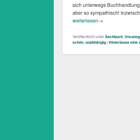
sich unterwegs Buchhandlung
aber so sympathisch! Inzwische
Torsten Woywood: In 60 Buch
weiterlesen
→
Veröffentlicht unter
Sachbuch
,
Uncateg
schön
,
unabhängig
|
Hinterlasse eine 