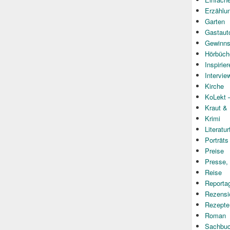
Erzählu
Garten
Gastaut
Gewinns
Hörbüch
Inspirie
Intervie
Kirche
KoLekt –
Kraut &
Krimi
Literatur
Porträts
Preise
Presse,
Reise
Reporta
Rezensi
Rezepte
Roman
Sachbu