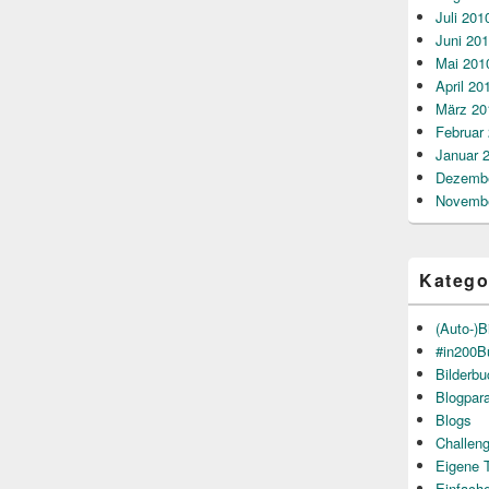
Juli 201
Juni 20
Mai 201
April 20
März 20
Februar
Januar 
Dezembe
Novembe
Katego
(Auto-)B
#in200B
Bilderb
Blogpar
Blogs
Challen
Eigene 
Einfach