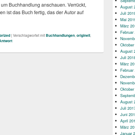
Septemb
 um Buchhandlung anschauen. Verrückt,
August 
n ist das Buch fertig, das der Autor auf
Juli 201
handlungen durch Europa
Mai 201
März 20
Februar
orized
|
Verschlagwortet mit
Buchhandlungen
,
originell
,
Novembe
Antwort
Oktober
August 
Juli 201
März 20
Februar
Dezembe
Novembe
Oktober
Septemb
August 
Juli 201
Juni 20
April 20
März 20
Januar 