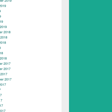
er 2019
2019
9
9
19
 2019
r 2018
 2018
2018
8
18
 2018
r 2017
r 2017
 2017
er 2017
2017
7
17
17
17
2017