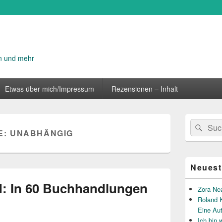
n und mehr
Etwas über mich/Impressum
Rezensionen – Inhalt
Primärer
Suche
Suc
Seitenleisten
E:
UNABHÄNGIG
nach:
Widget-
Bereich
Neuest
: In 60 Buchhandlungen
Zora Ne
Roland K
Eine Au
Ich bin 