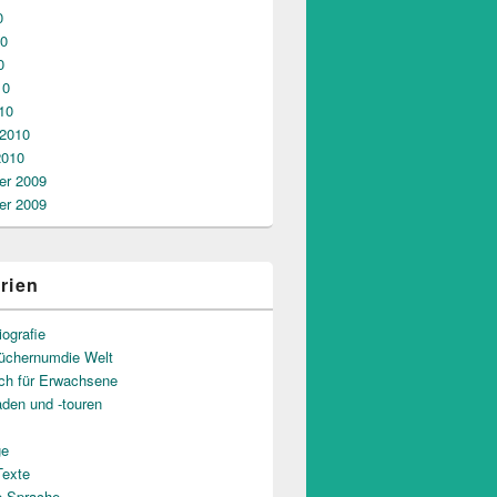
0
10
0
10
10
 2010
2010
r 2009
r 2009
rien
iografie
üchernumdie Welt
uch für Erwachsene
aden und -touren
ge
Texte
e Sprache