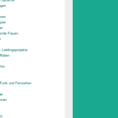
ngen
oren
piel
er
rende Frauen
w
 Lieblingsprojekte
 Rüben
film
 Funk und Fernsehen
ge
onen
ch