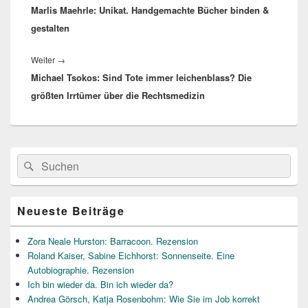
Marlis Maehrle: Unikat. Handgemachte Bücher binden &
Beitrag:
gestalten
Nächster
Weiter
→
Michael Tsokos: Sind Tote immer leichenblass? Die
Beitrag:
größten Irrtümer über die Rechtsmedizin
Primärer
Suche
Suchen
Seitenleisten
nach:
Widget-
Bereich
Neueste Beiträge
Zora Neale Hurston: Barracoon. Rezension
Roland Kaiser, Sabine Eichhorst: Sonnenseite. Eine
Autobiographie. Rezension
Ich bin wieder da. Bin ich wieder da?
Andrea Görsch, Katja Rosenbohm: Wie Sie im Job korrekt