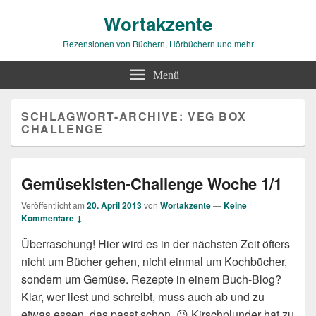
Wortakzente
Rezensionen von Büchern, Hörbüchern und mehr
Menü
SCHLAGWORT-ARCHIVE:
VEG BOX
CHALLENGE
Gemüsekisten-Challenge Woche 1/1
Veröffentlicht am
20. April 2013
von
Wortakzente
—
Keine
Kommentare ↓
Überraschung! Hier wird es in der nächsten Zeit öfters
nicht um Bücher gehen, nicht einmal um Kochbücher,
sondern um Gemüse. Rezepte in einem Buch-Blog?
Klar, wer liest und schreibt, muss auch ab und zu
etwas essen, das passt schon. 😉 Kirschplunder hat zu