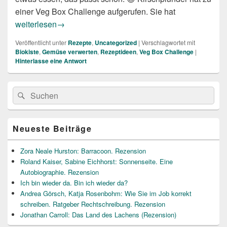
einer Veg Box Challenge aufgerufen. Sie hat
Gemüsekisten-Challenge Woche 1/1
weiterlesen
→
Veröffentlicht unter
Rezepte
,
Uncategorized
|
Verschlagwortet mit
Biokiste
,
Gemüse verwerten
,
Rezeptideen
,
Veg Box Challenge
|
Hinterlasse eine Antwort
Primärer
Suche
Suchen
Seitenleisten
nach:
Widget-
Bereich
Neueste Beiträge
Zora Neale Hurston: Barracoon. Rezension
Roland Kaiser, Sabine Eichhorst: Sonnenseite. Eine
Autobiographie. Rezension
Ich bin wieder da. Bin ich wieder da?
Andrea Görsch, Katja Rosenbohm: Wie Sie im Job korrekt
schreiben. Ratgeber Rechtschreibung. Rezension
Jonathan Carroll: Das Land des Lachens (Rezension)