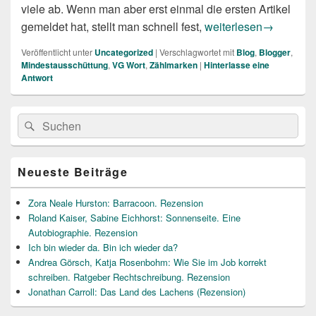
viele ab. Wenn man aber erst einmal die ersten Artikel
Wie funktioniert das e
gemeldet hat, stellt man schnell fest,
weiterlesen
→
Veröffentlicht unter
Uncategorized
|
Verschlagwortet mit
Blog
,
Blogger
,
Mindestausschüttung
,
VG Wort
,
Zählmarken
|
Hinterlasse eine
Antwort
Primärer
Suche
Suchen
Seitenleisten
nach:
Widget-
Bereich
Neueste Beiträge
Zora Neale Hurston: Barracoon. Rezension
Roland Kaiser, Sabine Eichhorst: Sonnenseite. Eine
Autobiographie. Rezension
Ich bin wieder da. Bin ich wieder da?
Andrea Görsch, Katja Rosenbohm: Wie Sie im Job korrekt
schreiben. Ratgeber Rechtschreibung. Rezension
Jonathan Carroll: Das Land des Lachens (Rezension)