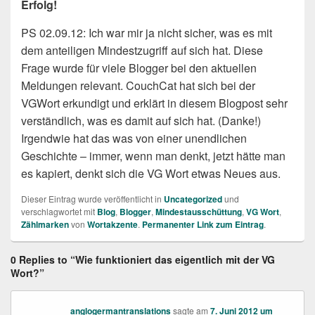
Erfolg!
PS 02.09.12: Ich war mir ja nicht sicher, was es mit
dem anteiligen Mindestzugriff auf sich hat. Diese
Frage wurde für viele Blogger bei den aktuellen
Meldungen relevant. CouchCat hat sich bei der
VGWort erkundigt und erklärt in diesem Blogpost sehr
verständlich, was es damit auf sich hat. (Danke!)
Irgendwie hat das was von einer unendlichen
Geschichte – immer, wenn man denkt, jetzt hätte man
es kapiert, denkt sich die VG Wort etwas Neues aus.
Dieser Eintrag wurde veröffentlicht in
Uncategorized
und
verschlagwortet mit
Blog
,
Blogger
,
Mindestausschüttung
,
VG Wort
,
Zählmarken
von
Wortakzente
.
Permanenter Link zum Eintrag
.
0 Replies to “Wie funktioniert das eigentlich mit der VG
Wort?”
anglogermantranslations
sagte am
7. Juni 2012 um