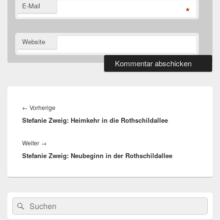
E-Mail
*
Website
Beitragsnavigation
Vorheriger
←
Vorherige
Stefanie Zweig: Heimkehr in die Rothschildallee
Beitrag:
Nächster
Weiter
→
Stefanie Zweig: Neubeginn in der Rothschildallee
Beitrag:
Primärer
Suche
Suchen
Seitenleisten
nach:
Widget-