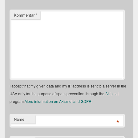
Kommentar
*
I accept that my given data and my IP address is sent to a server in the
USA only for the purpose of spam prevention through the
Akismet
program.
More information on Akismet and GDPR
.
Name
*