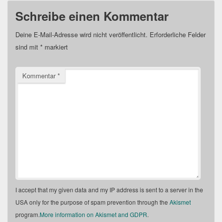
Schreibe einen Kommentar
Deine E-Mail-Adresse wird nicht veröffentlicht.
Erforderliche Felder
sind mit
*
markiert
Kommentar
*
I accept that my given data and my IP address is sent to a server in the
USA only for the purpose of spam prevention through the
Akismet
program.
More information on Akismet and GDPR
.