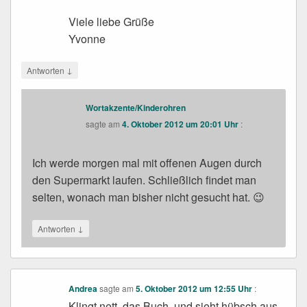
Viele liebe Grüße
Yvonne
↓
Antworten
Wortakzente/Kinderohren
sagte am
4. Oktober 2012 um 20:01 Uhr
:
Ich werde morgen mal mit offenen Augen durch
den Supermarkt laufen. Schließlich findet man
selten, wonach man bisher nicht gesucht hat. 😉
↓
Antworten
Andrea
sagte am
5. Oktober 2012 um 12:55 Uhr
:
Klingt nett, das Buch, und sieht hübsch aus.