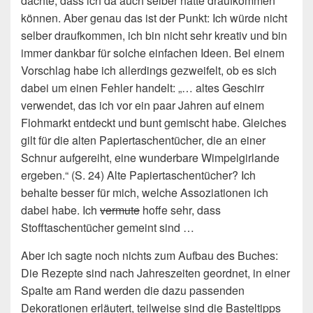
dachte, dass ich da auch selber hätte draufkommen
können. Aber genau das ist der Punkt: Ich würde nicht
selber draufkommen, ich bin nicht sehr kreativ und bin
immer dankbar für solche einfachen Ideen. Bei einem
Vorschlag habe ich allerdings gezweifelt, ob es sich
dabei um einen Fehler handelt: „… altes Geschirr
verwendet, das ich vor ein paar Jahren auf einem
Flohmarkt entdeckt und bunt gemischt habe. Gleiches
gilt für die alten Papiertaschentücher, die an einer
Schnur aufgereiht, eine wunderbare Wimpelgirlande
ergeben.“ (S. 24) Alte Papiertaschentücher? Ich
behalte besser für mich, welche Assoziationen ich
dabei habe. Ich
vermute
hoffe sehr, dass
Stofftaschentücher gemeint sind …
Aber ich sagte noch nichts zum Aufbau des Buches:
Die Rezepte sind nach Jahreszeiten geordnet, in einer
Spalte am Rand werden die dazu passenden
Dekorationen erläutert, teilweise sind die Basteltipps