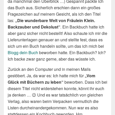
da manchmal den Überblick …) Gespannt packte ich
das Buch aus. Sicherlich erschien dann ein großes
Fragezeichen auf meinem Gesicht, als ich den Titel
las:
„Die wunderbare Welt von Fräulein Klein.
Backzauber und Dekolust“
. Ein Backbuch hatte ich
aber ganz sicher nicht bestellt! Also schaute ich mir die
Lieferunterlagen genauer an und stellte fest, dass es
sich um ein Buch handeln sollte, um das ich mich bei
Blogg dein Buch
beworben hatte. Ein Backbuch? Ich?
Ich backe zwar ganz gerne, aber das wüsste ich.
Zurück an den Computer und in meinen Mails
gestöbert. Ja, da war es: Ich hatte mich für
„Vom
Glück mit Büchern zu leben“
beworben. Dass ich bei
diesem Titel nicht widerstehen konnte, könnt ihr euch
ja denken … 😉 Und es war tatsächlich von gleichen
Verlag, also waren beim Verpacken vermutlich die
Listen durcheinandergekommen. Nun war es also
stattdessen ein Kochbuch geworden. Hm.