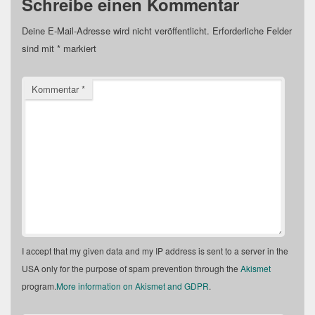
Schreibe einen Kommentar
Deine E-Mail-Adresse wird nicht veröffentlicht.
Erforderliche Felder
sind mit
*
markiert
Kommentar
*
I accept that my given data and my IP address is sent to a server in the
USA only for the purpose of spam prevention through the
Akismet
program.
More information on Akismet and GDPR
.