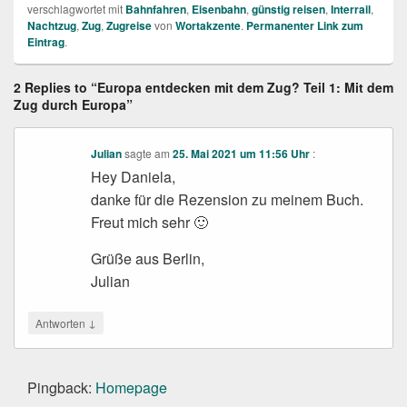
verschlagwortet mit
Bahnfahren
,
Eisenbahn
,
günstig reisen
,
Interrail
,
Nachtzug
,
Zug
,
Zugreise
von
Wortakzente
.
Permanenter Link zum
Eintrag
.
2 Replies to “Europa entdecken mit dem Zug? Teil 1: Mit dem
Zug durch Europa”
Julian
sagte am
25. Mai 2021 um 11:56 Uhr
:
Hey Daniela,
danke für die Rezension zu meinem Buch.
Freut mich sehr 🙂
Grüße aus Berlin,
Julian
↓
Antworten
Pingback:
Homepage