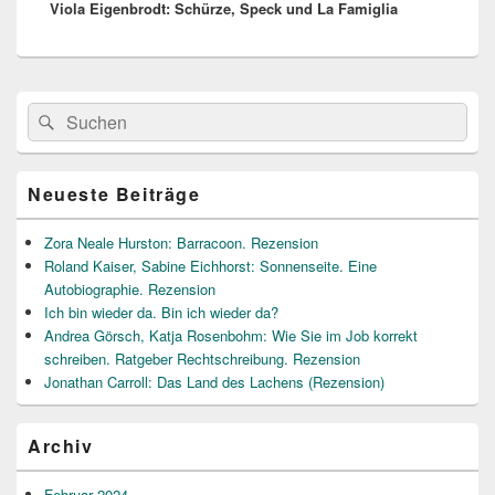
Viola Eigenbrodt: Schürze, Speck und La Famiglia
Beitrag:
Primärer
Suche
Suchen
Seitenleisten
nach:
Widget-
Bereich
Neueste Beiträge
Zora Neale Hurston: Barracoon. Rezension
Roland Kaiser, Sabine Eichhorst: Sonnenseite. Eine
Autobiographie. Rezension
Ich bin wieder da. Bin ich wieder da?
Andrea Görsch, Katja Rosenbohm: Wie Sie im Job korrekt
schreiben. Ratgeber Rechtschreibung. Rezension
Jonathan Carroll: Das Land des Lachens (Rezension)
Archiv
Februar 2024