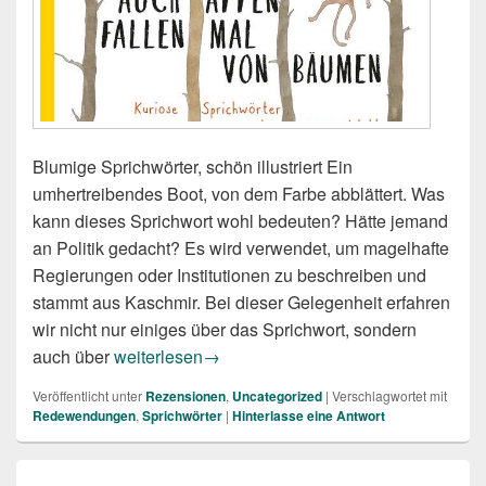
Blumige Sprichwörter, schön illustriert Ein
umhertreibendes Boot, von dem Farbe abblättert. Was
kann dieses Sprichwort wohl bedeuten? Hätte jemand
an Politik gedacht? Es wird verwendet, um magelhafte
Regierungen oder Institutionen zu beschreiben und
stammt aus Kaschmir. Bei dieser Gelegenheit erfahren
wir nicht nur einiges über das Sprichwort, sondern
Ella Frances Sanders: Auch Affen fallen mal v
auch über
weiterlesen
→
Veröffentlicht unter
Rezensionen
,
Uncategorized
|
Verschlagwortet mit
Redewendungen
,
Sprichwörter
|
Hinterlasse eine Antwort