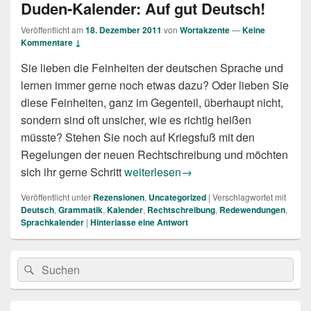
Duden-Kalender: Auf gut Deutsch!
Veröffentlicht am
18. Dezember 2011
von
Wortakzente
—
Keine
Kommentare ↓
Sie lieben die Feinheiten der deutschen Sprache und
lernen immer gerne noch etwas dazu? Oder lieben Sie
diese Feinheiten, ganz im Gegenteil, überhaupt nicht,
sondern sind oft unsicher, wie es richtig heißen
müsste? Stehen Sie noch auf Kriegsfuß mit den
Regelungen der neuen Rechtschreibung und möchten
Duden-Kalender: Auf gut Deutsch!
sich ihr gerne Schritt
weiterlesen
→
Veröffentlicht unter
Rezensionen
,
Uncategorized
|
Verschlagwortet mit
Deutsch
,
Grammatik
,
Kalender
,
Rechtschreibung
,
Redewendungen
,
Sprachkalender
|
Hinterlasse eine Antwort
Primärer
Suche
Suchen
Seitenleisten
nach:
Widget-
Bereich