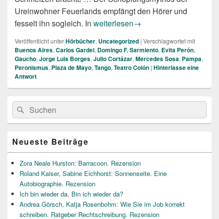
Ureinwohner Feuerlands empfängt den Hörer und
Argentinien hören
fesselt ihn sogleich. In
weiterlesen
→
Veröffentlicht unter
Hörbücher
,
Uncategorized
|
Verschlagwortet mit
Buenos Aires
,
Carlos Gardel
,
Domingo F. Sarmiento
,
Evita Perón
,
Gaucho
,
Jorge Luis Borges
,
Julio Cortázar
,
Mercedes Sosa
,
Pampa
,
Peronismus
,
Plaza de Mayo
,
Tango
,
Teatro Colón
|
Hinterlasse eine
Antwort
Primärer
Suche
Suchen
Seitenleisten
nach:
Widget-
Bereich
Neueste Beiträge
Zora Neale Hurston: Barracoon. Rezension
Roland Kaiser, Sabine Eichhorst: Sonnenseite. Eine
Autobiographie. Rezension
Ich bin wieder da. Bin ich wieder da?
Andrea Görsch, Katja Rosenbohm: Wie Sie im Job korrekt
schreiben. Ratgeber Rechtschreibung. Rezension