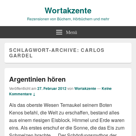
Wortakzente
Rezensionen von Büchern, Hörbüchern und mehr
Menü
SCHLAGWORT-ARCHIVE:
CARLOS
GARDEL
Argentinien hören
Veröffentlicht am
27. Februar 2012
von
Wortakzente
—
Keine
Kommentare ↓
Als das oberste Wesen Temaukel seinem Boten
Kenos befahl, die Welt zu erschaffen, bestand alles
aus einem riesigen Eisblock. Himmel und Erde waren
eins. Als erstes erschuf er die Sonne, die das Eis zum
Schmelzen brachte … Der Schöpfungsmythos der