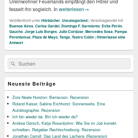
Ureinwohner Feuerlands empfängt den Hörer und
Argentinien hören
fesselt ihn sogleich. In
weiterlesen
→
Veröffentlicht unter
Hörbücher
,
Uncategorized
|
Verschlagwortet mit
Buenos Aires
,
Carlos Gardel
,
Domingo F. Sarmiento
,
Evita Perón
,
Gaucho
,
Jorge Luis Borges
,
Julio Cortázar
,
Mercedes Sosa
,
Pampa
,
Peronismus
,
Plaza de Mayo
,
Tango
,
Teatro Colón
|
Hinterlasse eine
Antwort
Primärer
Suche
Suchen
Seitenleisten
nach:
Widget-
Bereich
Neueste Beiträge
Zora Neale Hurston: Barracoon. Rezension
Roland Kaiser, Sabine Eichhorst: Sonnenseite. Eine
Autobiographie. Rezension
Ich bin wieder da. Bin ich wieder da?
Andrea Görsch, Katja Rosenbohm: Wie Sie im Job korrekt
schreiben. Ratgeber Rechtschreibung. Rezension
Jonathan Carroll: Das Land des Lachens (Rezension)