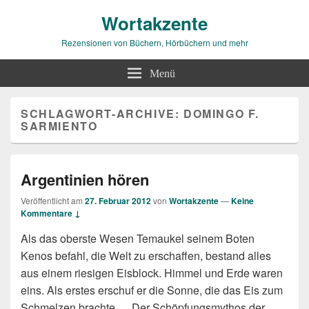
Wortakzente
Rezensionen von Büchern, Hörbüchern und mehr
Menü
SCHLAGWORT-ARCHIVE:
DOMINGO F.
SARMIENTO
Argentinien hören
Veröffentlicht am
27. Februar 2012
von
Wortakzente
—
Keine
Kommentare ↓
Als das oberste Wesen Temaukel seinem Boten
Kenos befahl, die Welt zu erschaffen, bestand alles
aus einem riesigen Eisblock. Himmel und Erde waren
eins. Als erstes erschuf er die Sonne, die das Eis zum
Schmelzen brachte … Der Schöpfungsmythos der