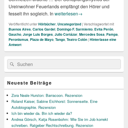
Ureinwohner Feuerlands empfängt den Hörer und
Argentinien hören
fesselt ihn sogleich. In
weiterlesen
→
Veröffentlicht unter
Hörbücher
,
Uncategorized
|
Verschlagwortet mit
Buenos Aires
,
Carlos Gardel
,
Domingo F. Sarmiento
,
Evita Perón
,
Gaucho
,
Jorge Luis Borges
,
Julio Cortázar
,
Mercedes Sosa
,
Pampa
,
Peronismus
,
Plaza de Mayo
,
Tango
,
Teatro Colón
|
Hinterlasse eine
Antwort
Primärer
Suche
Suchen
Seitenleisten
nach:
Widget-
Bereich
Neueste Beiträge
Zora Neale Hurston: Barracoon. Rezension
Roland Kaiser, Sabine Eichhorst: Sonnenseite. Eine
Autobiographie. Rezension
Ich bin wieder da. Bin ich wieder da?
Andrea Görsch, Katja Rosenbohm: Wie Sie im Job korrekt
schreiben. Ratgeber Rechtschreibung. Rezension